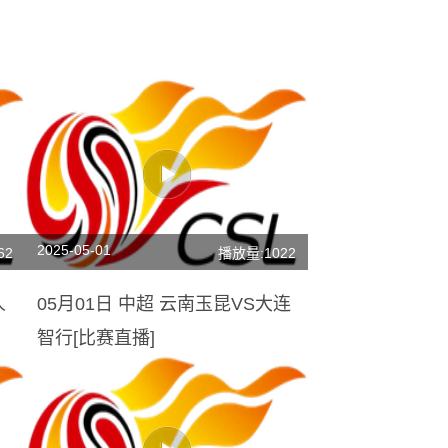
2025-05-01
62
播放量:1022
人
05月01日 中超 云南玉昆VS大连
智行[比赛直播]