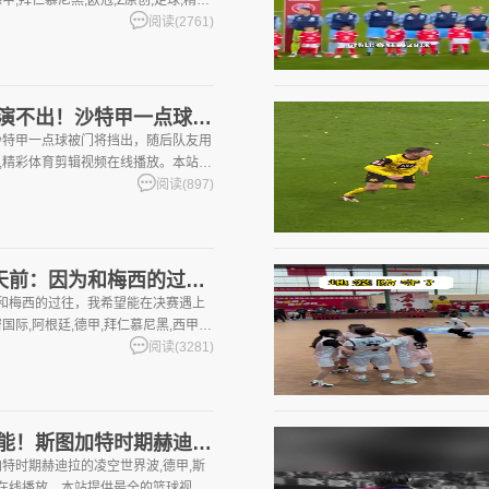
甲,拜仁慕尼黑,欧冠,Z原创,足球,精彩
供最全的篮球视频足球视频,集锦,录
阅读(2761)
【你怎么看？】演都演不出！沙特甲一点球被门将挡出，随后队友用
沙特甲一点球被门将挡出，随后队友用
边,精彩体育剪辑视频在线播放。本站提
,录像。
阅读(897)
[你怎么看？]穆勒几天前：因为和梅西的过往，我希望能在决赛遇
为和梅西的过往，我希望能在决赛遇上
国际,阿根廷,德甲,拜仁慕尼黑,西甲,
视频在线播放。本站提供最全的篮球视
阅读(3281)
【斯图加特】脸哥有能！斯图加特时期赫迪拉的凌空世界波
特时期赫迪拉的凌空世界波,德甲,斯
频在线播放。本站提供最全的篮球视频