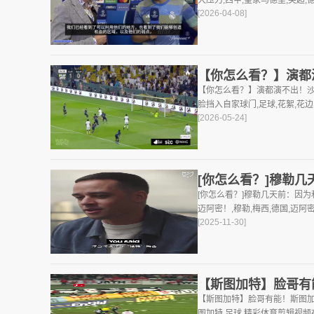
大压力,西甲,皇家马德里,英超,德
[2026-04-08]
体育剪辑视频在线播放。本站提
像。
【你怎么看？】演都演不出！
脸挡入自家球门,足球,花絮,花
[2026-05-24]
供最全的篮球视频足球视频,集锦
[你怎么看？]穆勒几天前：因
迈阿密！,穆勒,梅西,德国,迈阿密
[2025-11-30]
巴塞罗那,足球,精彩体育剪辑
频足球视频,集锦,录像。
【斯图加特】脸哥有能！斯图加
图加特,足球,精彩体育剪辑视