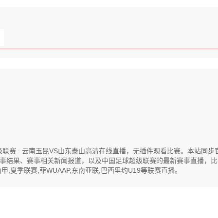
国足球超级联赛 : 云南玉昆VS山东泰山高清在线直播，无插件观看比赛。本
事结果、赛事相关新闻报道，以及中国足球超级联赛的最新赛事直播，比
山甲,夏季联赛,菲WUAAP,东南亚联,巴西里约U19等联赛直播。