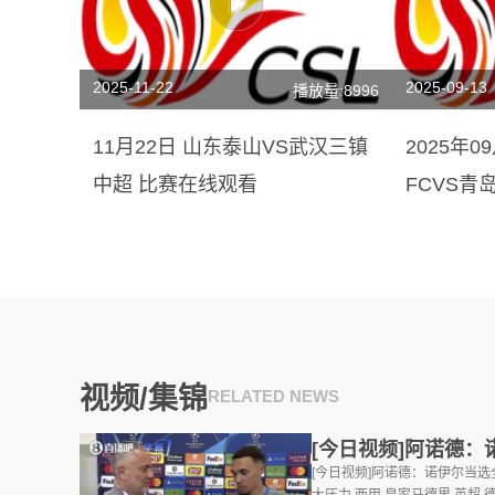
2025-11-22
2025-09-13
播放量:8996
11月22日 山东泰山VS武汉三镇
2025年0
中超 比赛在线观看
FCVS青
视频/集锦
RELATED NEWS
[今日视频]阿诺德：诺伊尔当