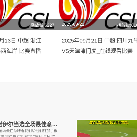
2025-09-21
播放量:6227
播放量:81
9月13日 中超 浙江
2025年09月21日 中超:四川九
岛西海岸 比赛直播
VS天津津门虎_在线观看比赛
[今日视频]阿诺德：诺伊尔当选全场最佳意味着我们给他们施加了
选全场最佳意味着我们给他们施加了很