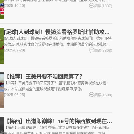
球,精彩体育剪辑视频在线播放。本站提供最全的篮球视频足球视频,
[2025-10-10]
集锦,录像。
阅读(1837)
[足球]人到球到！慢镜头看格罗斯此前助攻拜尔头球破门！
[足球]人到球到！慢镜头看格罗斯此前助攻拜尔头球破门！,德甲,多特
蒙德,足球,精彩体育剪辑视频在线播放。本站提供最全的篮球视频足
[2025-02-28]
球视频,集锦,录像。
阅读(3868)
【推荐】王美丹要不咱回家算了？
【推荐】王美丹要不咱回家算了？,篮球,精彩体育剪辑视频在线播
放。本站提供最全的篮球视频足球视频,集锦,录像。
[2025-06-25]
阅读(1698)
【梅西】出道即巅峰！19号的梅西放到现在值多少钱？
【梅西】出道即巅峰！19号的梅西放到现在值多少钱？,迈阿密国际,
梅西,西甲,巴塞罗那,五洲,足球,精彩体育剪辑视频在线播放。本站提