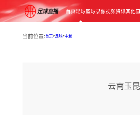
首页
足球
篮球
录像
视频
资讯
其他
当前位置:
>
>
首页
足球
中超
云南玉