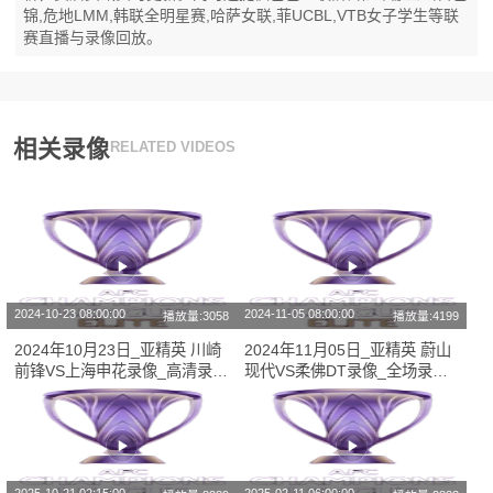
锦,危地LMM,韩联全明星赛,哈萨女联,菲UCBL,VTB女子学生等联
赛直播与录像回放。
相关录像
RELATED VIDEOS
2024-10-23 08:00:00
2024-11-05 08:00:00
播放量:3058
播放量:4199
2024年10月23日_亚精英 川崎
2024年11月05日_亚精英 蔚山
前锋VS上海申花录像_高清录像
现代VS柔佛DT录像_全场录像
【全场回放】
【全场回放】