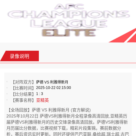
录像说明
【对阵双方】
萨德 VS 利雅得新月
【比赛时间】
2025-10-22 02:15:00
【比分结果】
1 : 3
【赛事名称】
亚精英
【全场回放】萨德 VS 利雅得新月 (官方解说)
2025年10月22日 萨德VS利雅得新月全程录像高清回放,亚精英历
届萨德VS利雅得新月的历史交锋录像高清回放。萨德VS利雅得新
月历届比分数据，比赛视频下载，精彩片段集锦。赛前数据分
析，赛后资讯实时更新。同时还提供巴巴亚联,桑给超,瑞士超,古巴