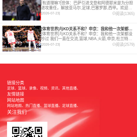
[有道理嘛?]世体：巴萨引进戈登和阿德耶米是为分担
进攻重任，解放亚马尔,足球,巴塞罗那,西甲。欢迎收
藏本站，24小时为你更新最新的足球，篮球体育资
阅读(1365)
[2026-07-23]
讯。
[体育世界]与KD关系不和？申京：我和他一次架都没吵过 我们
[体育世界]与KD关系不和？申京：我和他一次架都没
吵过 我们一直在交流,篮球,NBA,火箭,申京,杜兰特。
欢迎收藏本站，24小时为你更新最新的足球，篮球体
阅读(2579)
[2026-07-23]
育资讯。
链接分类
足球
篮球
录像
视频
资讯
其他直播
友情链接
网站地图
网站地图
热门直播
篮球直播
足球直播
关注我们