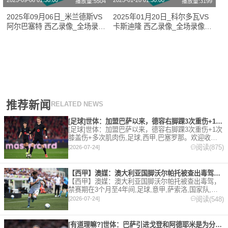
2025-09-06 01:30:00
2025-01-20 01:30:00
播放量:5504
播放量:3199
2025年09月06日_米兰德斯VS
2025年01月20日_科尔多瓦VS
阿尔巴塞特 西乙录像_全场录像
卡斯迪隆 西乙录像_全场录像
【全场回放】
【高清回放】
推荐新闻
RELATED NEWS
[足球]世体：加盟巴萨以来，德容右脚踝3次重伤+1次膝盖伤+
[足球]世体：加盟巴萨以来，德容右脚踝3次重伤+1次
膝盖伤+多次肌肉伤,足球,西甲,巴塞罗那。欢迎收藏
本站，24小时为你更新最新的足球，篮球体育资讯。
阅读(875)
[2026-07-24]
【西甲】澳媒：澳大利亚国脚沃尔帕托被查出毒驾，禁赛期在3个月
【西甲】澳媒：澳大利亚国脚沃尔帕托被查出毒驾，
禁赛期在3个月至4年间,足球,意甲,萨索洛,国家队,澳
大利亚,英超,西甲,德甲,法甲,五洲。欢迎收藏本站，
阅读(548)
[2026-07-24]
24小时为你更新最新的足球，篮球体育资讯。
[有道理嘛?]世体：巴萨引进戈登和阿德耶米是为分担进攻重任，