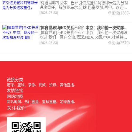
[有道理嘛?]世体：巴萨引进戈登和阿德耶米是为分担
进攻重任，解放亚马尔,足球,巴塞罗那,西甲。欢迎收
藏本站，24小时为你更新最新的足球，篮球体育资
阅读(1365)
[2026-07-23]
讯。
[体育世界]与KD关系不和？申京：我和他一次架都没吵过 我们
[体育世界]与KD关系不和？申京：我和他一次架都没
吵过 我们一直在交流,篮球,NBA,火箭,申京,杜兰特。
欢迎收藏本站，24小时为你更新最新的足球，篮球体
阅读(2579)
[2026-07-23]
育资讯。
链接分类
足球
篮球
录像
视频
资讯
其他直播
友情链接
网站地图
网站地图
热门直播
篮球直播
足球直播
关注我们