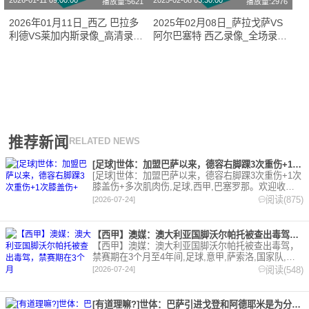
2026-01-11 09:00:00
2025-02-08 03:30:00
播放量:5621
播放量:2976
2026年01月11日_西乙 巴拉多
2025年02月08日_萨拉戈萨VS
利德VS莱加内斯录像_高清录像
阿尔巴塞特 西乙录像_全场录像
【全场回放】
【全场回放】
推荐新闻
RELATED NEWS
[足球]世体：加盟巴萨以来，德容右脚踝3次重伤+1次膝盖伤+
[足球]世体：加盟巴萨以来，德容右脚踝3次重伤+1次
膝盖伤+多次肌肉伤,足球,西甲,巴塞罗那。欢迎收藏
本站，24小时为你更新最新的足球，篮球体育资讯。
阅读(875)
[2026-07-24]
【西甲】澳媒：澳大利亚国脚沃尔帕托被查出毒驾，禁赛期在3个月
【西甲】澳媒：澳大利亚国脚沃尔帕托被查出毒驾，
禁赛期在3个月至4年间,足球,意甲,萨索洛,国家队,澳
大利亚,英超,西甲,德甲,法甲,五洲。欢迎收藏本站，
阅读(548)
[2026-07-24]
24小时为你更新最新的足球，篮球体育资讯。
[有道理嘛?]世体：巴萨引进戈登和阿德耶米是为分担进攻重任，