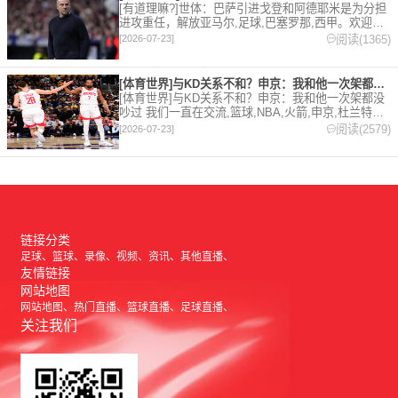
[有道理嘛?]世体：巴萨引进戈登和阿德耶米是为分担
进攻重任，解放亚马尔,足球,巴塞罗那,西甲。欢迎收
藏本站，24小时为你更新最新的足球，篮球体育资
阅读(1365)
[2026-07-23]
讯。
[体育世界]与KD关系不和？申京：我和他一次架都没吵过 我们
[体育世界]与KD关系不和？申京：我和他一次架都没
吵过 我们一直在交流,篮球,NBA,火箭,申京,杜兰特。
欢迎收藏本站，24小时为你更新最新的足球，篮球体
阅读(2579)
[2026-07-23]
育资讯。
链接分类
足球
篮球
录像
视频
资讯
其他直播
友情链接
网站地图
网站地图
热门直播
篮球直播
足球直播
关注我们