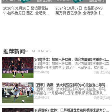
2026-01-26 04:00:00
2024-10-07 12:30:00
播放量:1650
播放量:4775
2026年01月26日 桑坦德竞技
2024年10月07日_奥维耶多VS
VS拉科鲁尼亚 西乙_全场录像
莱万特 西乙录像_全场录像【全
【全场回放】
场回放】
推荐新闻
RELATED NEWS
[足球]世体：加盟巴萨以来，德容右脚踝3次重伤+1次膝盖伤+
[足球]世体：加盟巴萨以来，德容右脚踝3次重伤+1次
膝盖伤+多次肌肉伤,足球,西甲,巴塞罗那。欢迎收藏
本站，24小时为你更新最新的足球，篮球体育资讯。
阅读(875)
[2026-07-24]
【西甲】澳媒：澳大利亚国脚沃尔帕托被查出毒驾，禁赛期在3个月
【西甲】澳媒：澳大利亚国脚沃尔帕托被查出毒驾，
禁赛期在3个月至4年间,足球,意甲,萨索洛,国家队,澳
大利亚,英超,西甲,德甲,法甲,五洲。欢迎收藏本站，
阅读(548)
[2026-07-24]
24小时为你更新最新的足球，篮球体育资讯。
[有道理嘛?]世体：巴萨引进戈登和阿德耶米是为分担进攻重任，