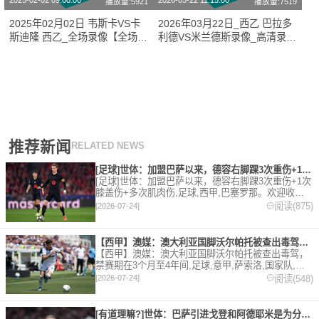
2025-02-02 09:00:00
2026-03-22 11:15:00
播放量:5921
播放量:7519
2025年02月02日 韦斯卡VS卡
2026年03月22日_西乙 巴拉多
斯迪隆 西乙_全场录像【全场回
利德VS米兰德斯录像_高清录像
放】
【全场回放】
推荐新闻
RELATED NEWS
[足球]世体：加盟巴萨以来，德容右脚踝3次重伤+1次膝盖伤+
[足球]世体：加盟巴萨以来，德容右脚踝3次重伤+1次
膝盖伤+多次肌肉伤,足球,西甲,巴塞罗那。欢迎收藏
本站，24小时为你更新最新的足球，篮球体育资讯。
阅读(875)
[2026-07-24]
【西甲】澳媒：澳大利亚国脚沃尔帕托被查出毒驾，禁赛期在3个月
【西甲】澳媒：澳大利亚国脚沃尔帕托被查出毒驾，
禁赛期在3个月至4年间,足球,意甲,萨索洛,国家队,澳
大利亚,英超,西甲,德甲,法甲,五洲。欢迎收藏本站，
阅读(548)
[2026-07-24]
24小时为你更新最新的足球，篮球体育资讯。
[有道理嘛?]世体：巴萨引进戈登和阿德耶米是为分担进攻重任，