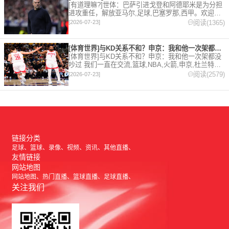
[有道理嘛?]世体：巴萨引进戈登和阿德耶米是为分担
进攻重任，解放亚马尔,足球,巴塞罗那,西甲。欢迎收
藏本站，24小时为你更新最新的足球，篮球体育资
阅读(1365)
[2026-07-23]
讯。
[体育世界]与KD关系不和？申京：我和他一次架都没吵过 我们
[体育世界]与KD关系不和？申京：我和他一次架都没
吵过 我们一直在交流,篮球,NBA,火箭,申京,杜兰特。
欢迎收藏本站，24小时为你更新最新的足球，篮球体
阅读(2579)
[2026-07-23]
育资讯。
链接分类
足球
篮球
录像
视频
资讯
其他直播
友情链接
网站地图
网站地图
热门直播
篮球直播
足球直播
关注我们