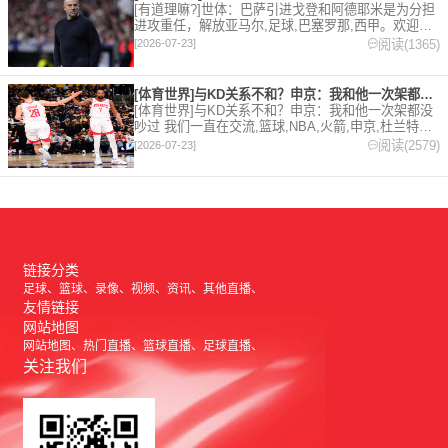
[有道理嘛?]世体：巴萨引进戈登和阿德耶米是为分担
进攻重任，解放亚马尔,足球,巴塞罗那,西甲。欢迎收
藏本站，24小时为你更新最新的足球，篮球体育资
阅读(1365)
[2026-07-23]
讯。
[体育世界]与KD关系不和？申京：我和他一次架都没吵过 我们
[体育世界]与KD关系不和？申京：我和他一次架都没
吵过 我们一直在交流,篮球,NBA,火箭,申京,杜兰特。
欢迎收藏本站，24小时为你更新最新的足球，篮球体
阅读(2579)
[2026-07-23]
育资讯。
链接分类
足球
篮球
录像
视频
资讯
其他直播
友情链接
网站地图
网站地图
热门直播
篮球直播
足球直播
关注我们