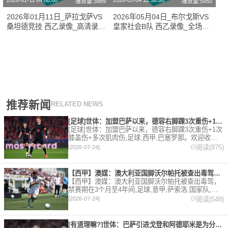
2026-01-11 04:00:00
2026-05-04 12:30:00
播放量:3889
播放量:5950
2026年01月11日_萨拉戈萨VS
2026年05月04日_布尔戈斯VS
桑坦德竞技 西乙录像_高清录像
皇家社会B队 西乙录像_全场录
【全场回放】
像【高清回放】
推荐新闻
RELATED NEWS
[足球]世体：加盟巴萨以来，德容右脚踝3次重伤+1次膝盖伤+
[足球]世体：加盟巴萨以来，德容右脚踝3次重伤+1次
膝盖伤+多次肌肉伤,足球,西甲,巴塞罗那。欢迎收藏
本站，24小时为你更新最新的足球，篮球体育资讯。
阅读(875)
[2026-07-24]
【西甲】澳媒：澳大利亚国脚沃尔帕托被查出毒驾，禁赛期在3个月
【西甲】澳媒：澳大利亚国脚沃尔帕托被查出毒驾，
禁赛期在3个月至4年间,足球,意甲,萨索洛,国家队,澳
大利亚,英超,西甲,德甲,法甲,五洲。欢迎收藏本站，
阅读(548)
[2026-07-24]
24小时为你更新最新的足球，篮球体育资讯。
[有道理嘛?]世体：巴萨引进戈登和阿德耶米是为分担进攻重任，