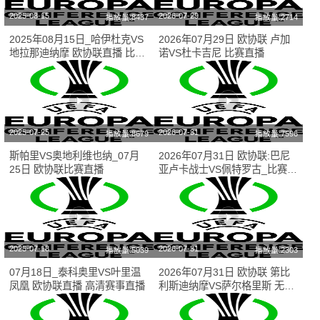
2025-08-15
2026-07-29
播放量:8437
播放量:2714
2025年08月15日_哈伊杜克VS
2026年07月29日 欧协联 卢加
地拉那迪纳摩 欧协联直播 比赛
诺VS杜卡吉尼 比赛直播
在线观看
2025-07-25
2026-07-31
播放量:8679
播放量:7596
斯帕里VS奥地利维也纳_07月
2026年07月31日 欧协联:巴尼
25日 欧协联比赛直播
亚卢卡战士VS佩特罗古_比赛在
线观看
2025-07-18
2026-07-31
播放量:5039
播放量:2303
07月18日_泰科奥里VS叶里温
2026年07月31日 欧协联 第比
凤凰 欧协联直播 高清赛事直播
利斯迪纳摩VS萨尔格里斯 无插
件直播