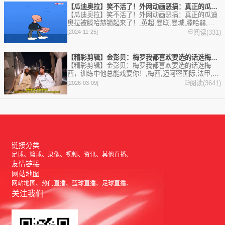
【瓜迪奥拉】笑不活了！外网动画恶搞：真正的瓜迪奥拉被滕哈赫锁
【瓜迪奥拉】笑不活了！外网动画恶搞：真正的瓜迪
奥拉被滕哈赫锁起来了！,英超,曼联,曼城,滕哈赫,瓜
迪奥拉,足球,精彩体育剪辑视频在线播放。本站提供
阅读(331)
[2024-11-25]
最全的篮球视频足球视频,集锦,录像。
【精彩剪辑】金彭贝：梅罗我都喜欢要选的话选梅西，训练中他总能
【精彩剪辑】金彭贝：梅罗我都喜欢要选的话选梅
西，训练中他总能戏耍你！,梅西,迈阿密国际,法甲,巴
黎圣日耳曼,足球,精彩体育剪辑视频在线播放。本站
阅读(3641)
[2026-03-09]
提供最全的篮球视频足球视频,集锦,录像。
链接分类
足球
篮球
录像
视频
资讯
其他直播
友情链接
网站地图
网站地图
热门直播
篮球直播
足球直播
关注我们