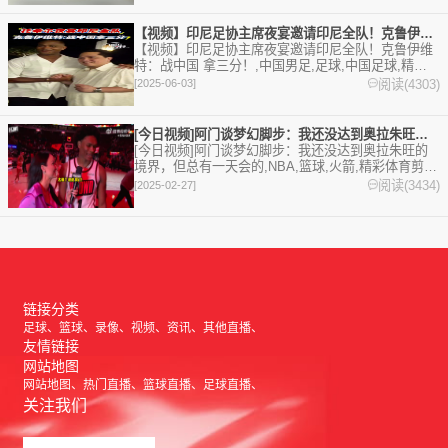
【视频】印尼足协主席夜宴邀请印尼全队！克鲁伊维特：战中国 拿
【视频】印尼足协主席夜宴邀请印尼全队！克鲁伊维
特：战中国 拿三分！,中国男足,足球,中国足球,精彩
体育剪辑视频在线播放。本站提供最全的篮球视频足
阅读(4303)
[2025-06-03]
球视频,集锦,录像。
[今日视频]阿门谈梦幻脚步：我还没达到奥拉朱旺的境界，但总有
[今日视频]阿门谈梦幻脚步：我还没达到奥拉朱旺的
境界，但总有一天会的,NBA,篮球,火箭,精彩体育剪辑
视频在线播放。本站提供最全的篮球视频足球视频,集
阅读(3434)
[2025-02-27]
锦,录像。
链接分类
足球
篮球
录像
视频
资讯
其他直播
友情链接
网站地图
网站地图
热门直播
篮球直播
足球直播
关注我们