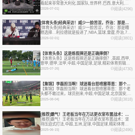
看起来非常意大利化,国家队,世界杯,巴西,意大利,安
切洛蒂,足球,精彩体育剪辑视频在线播放。本站提供
阅读(4296)
[2026-07-01]
最全的篮球视频足球视频,集锦,录像。
[体育头条]经典采访！威少一脸苦涩，乔治：那是糟糕选择…利拉
[体育头条]经典采访！威少一脸苦涩，乔治：那是糟
糕选择…利拉德就是投进了,NBA,篮球,雷霆,乔治,76
人,开拓者,利拉德,国王,威少,精彩体育剪辑视频在线
阅读(3801)
[2026-02-01]
播放。本站提供最全的篮球视频足球视频,集锦,录
像。
【体育头条】这是练假摔还是正确摔倒？
【体育头条】这是练假摔还是正确摔倒？,英超,西甲,
意甲,德甲,法甲,中超,中国足球,足球,精彩体育剪辑视
频在线播放。本站提供最全的篮球视频足球视频,集
阅读(4730)
[2025-07-26]
锦,录像。
【集锦】李磊担当啊！球迷看台怒喷塞蒂恩：那个老头都不敢过来，
【集锦】李磊担当啊！球迷看台怒喷塞蒂恩：那个老
头都不敢过来，球员别来,中超,中国足球,北京国安,足
球,精彩体育剪辑视频在线播放。本站提供最全的篮球
阅读(3818)
[2025-08-04]
视频足球视频,集锦,录像。
[推荐]霸气！王老板当年在万达更衣室布置战术：坚持压迫式打法
[推荐]霸气！王老板当年在万达更衣室布置战术：坚
持压迫式打法,中超,五洲,足球,中国足球,精彩体育剪
辑视频在线播放。本站提供最全的篮球视频足球视频,
阅读(2496)
[2025-06-15]
集锦,录像。