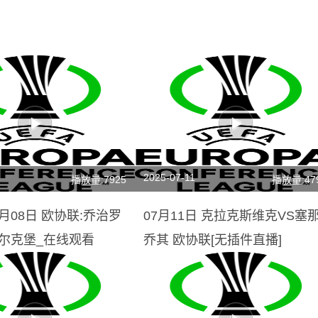
2025-07-11
播放量:7925
播放量:47
8月08日 欧协联:乔治罗
07月11日 克拉克斯维克VS塞
锡尔克堡_在线观看
乔其 欧协联[无插件直播]