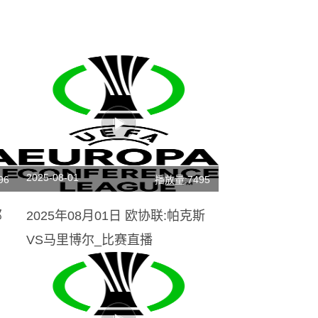
2025-08-01
96
播放量:7495
那
2025年08月01日 欧协联:帕克斯
VS马里博尔_比赛直播