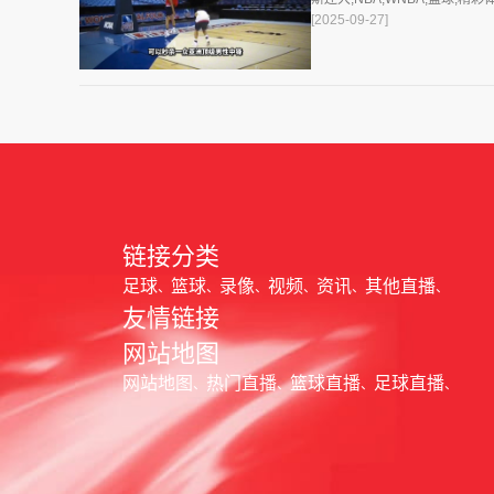
[2025-09-27]
的篮球视频足球视频,集锦,录像
链接分类
足球
篮球
录像
视频
资讯
其他直播
友情链接
网站地图
网站地图
热门直播
篮球直播
足球直播