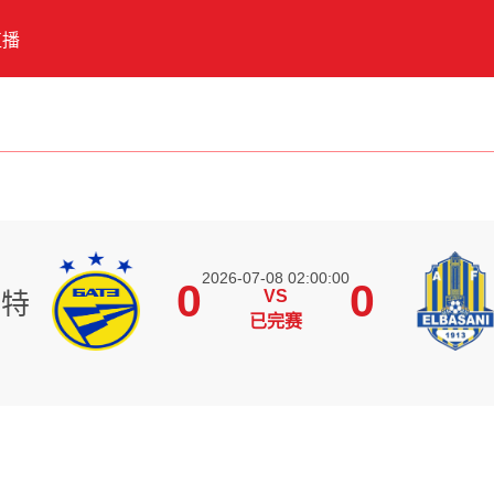
直播
2026-07-08 02:00:00
0
0
VS
巴特
已完赛