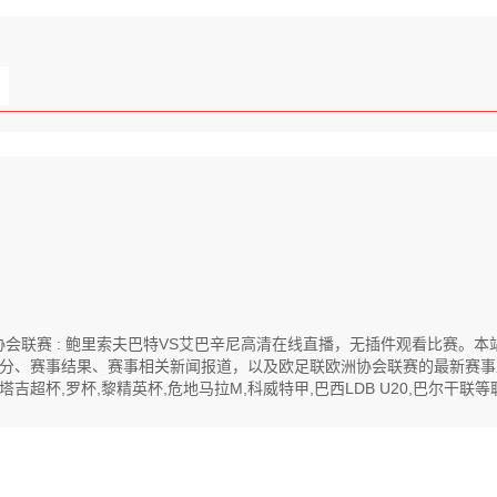
足联欧洲协会联赛 : 鲍里索夫巴特VS艾巴辛尼高清在线直播，无插件观看比
分、赛事结果、赛事相关新闻报道，以及欧足联欧洲协会联赛的最新赛事
塔吉超杯,罗杯,黎精英杯,危地马拉M,科威特甲,巴西LDB U20,巴尔干联