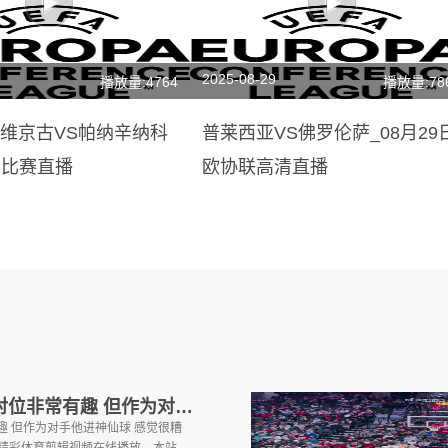
2025-08-29
播放量:4764
播放量:78
日 维京古VS帕纳辛纳科
普莱西亚VS佛罗伦萨_08月29
 比赛直播
欧协联高清直播
[推荐]克莱：和库里对位非常有趣 但作为对手他进神仙球 感觉
趣 但作为对手他进神仙球 感觉很糟