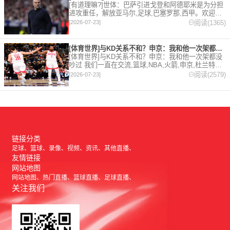
[有道理嘛?]世体：巴萨引进戈登和阿德耶米是为分担
进攻重任，解放亚马尔,足球,巴塞罗那,西甲。欢迎收
藏本站，24小时为你更新最新的足球，篮球体育资
阅读(1365)
[2026-07-23]
讯。
[体育世界]与KD关系不和？申京：我和他一次架都没吵过 我们
[体育世界]与KD关系不和？申京：我和他一次架都没
吵过 我们一直在交流,篮球,NBA,火箭,申京,杜兰特。
欢迎收藏本站，24小时为你更新最新的足球，篮球体
阅读(2579)
[2026-07-23]
育资讯。
链接分类
足球
篮球
录像
视频
资讯
其他直播
友情链接
网站地图
网站地图
热门直播
篮球直播
足球直播
关注我们