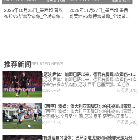
2025-10-25 09:00:00
2025-11-27 11:10:00
播放量:1736
播放量:5149
2025年10月25日_墨西超 普埃
2025年11月27日_墨西超 墨西
布拉VS华雷斯录像_全场录像
哥美洲VS蒙特雷录像_全场录像
【高清回放】
【高清回放】
推荐新闻
RELATED NEWS
[足球]世体：加盟巴萨以来，德容右脚踝3次重伤+1次膝盖伤+
[足球]世体：加盟巴萨以来，德容右脚踝3次重伤+1次
膝盖伤+多次肌肉伤,足球,西甲,巴塞罗那。欢迎收藏
本站，24小时为你更新最新的足球，篮球体育资讯。
阅读(875)
[2026-07-24]
【西甲】澳媒：澳大利亚国脚沃尔帕托被查出毒驾，禁赛期在3个月
【西甲】澳媒：澳大利亚国脚沃尔帕托被查出毒驾，
禁赛期在3个月至4年间,足球,意甲,萨索洛,国家队,澳
大利亚,英超,西甲,德甲,法甲,五洲。欢迎收藏本站，
阅读(548)
[2026-07-24]
24小时为你更新最新的足球，篮球体育资讯。
[有道理嘛?]世体：巴萨引进戈登和阿德耶米是为分担进攻重任，