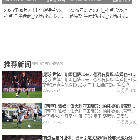
2025-09-28 09:00:00
2025-08-30 09:00:00
播放量:8624
播放量:1608
2025年09月28日 马萨特兰VS
2025年08月30日_托卢卡VS圣
托卢卡 墨西超_全场录像【视频
路易斯 墨西超录像_全场录像
集锦】
【高清回放】
推荐新闻
RELATED NEWS
[足球]世体：加盟巴萨以来，德容右脚踝3次重伤+1次膝盖伤+
[足球]世体：加盟巴萨以来，德容右脚踝3次重伤+1次
膝盖伤+多次肌肉伤,足球,西甲,巴塞罗那。欢迎收藏
本站，24小时为你更新最新的足球，篮球体育资讯。
阅读(875)
[2026-07-24]
【西甲】澳媒：澳大利亚国脚沃尔帕托被查出毒驾，禁赛期在3个月
【西甲】澳媒：澳大利亚国脚沃尔帕托被查出毒驾，
禁赛期在3个月至4年间,足球,意甲,萨索洛,国家队,澳
大利亚,英超,西甲,德甲,法甲,五洲。欢迎收藏本站，
阅读(548)
[2026-07-24]
24小时为你更新最新的足球，篮球体育资讯。
[有道理嘛?]世体：巴萨引进戈登和阿德耶米是为分担进攻重任，