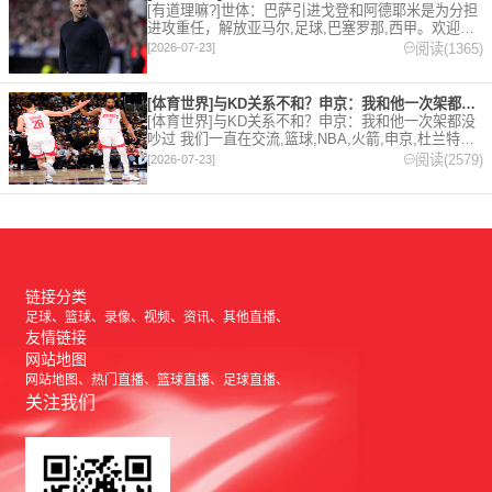
[有道理嘛?]世体：巴萨引进戈登和阿德耶米是为分担
进攻重任，解放亚马尔,足球,巴塞罗那,西甲。欢迎收
藏本站，24小时为你更新最新的足球，篮球体育资
阅读(1365)
[2026-07-23]
讯。
[体育世界]与KD关系不和？申京：我和他一次架都没吵过 我们
[体育世界]与KD关系不和？申京：我和他一次架都没
吵过 我们一直在交流,篮球,NBA,火箭,申京,杜兰特。
欢迎收藏本站，24小时为你更新最新的足球，篮球体
阅读(2579)
[2026-07-23]
育资讯。
链接分类
足球
篮球
录像
视频
资讯
其他直播
友情链接
网站地图
网站地图
热门直播
篮球直播
足球直播
关注我们