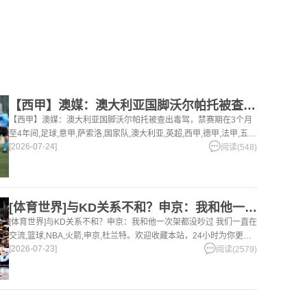
【西甲】澳媒：澳大利亚国脚沃尔帕托被查出毒驾，禁赛期在3个月
【西甲】澳媒：澳大利亚国脚沃尔帕托被查出毒驾，禁赛期在3个月
至4年间,足球,意甲,萨索洛,国家队,澳大利亚,英超,西甲,德甲,法甲,五
[2026-07-24]
洲。欢迎收藏本站，24小时为你更新最新的足球，篮球体育资讯。
阅读(548)
[体育世界]与KD关系不和？申京：我和他一次架都没吵过 我们
[体育世界]与KD关系不和？申京：我和他一次架都没吵过 我们一直在
交流,篮球,NBA,火箭,申京,杜兰特。欢迎收藏本站，24小时为你更新
[2026-07-23]
最新的足球，篮球体育资讯。
阅读(2579)