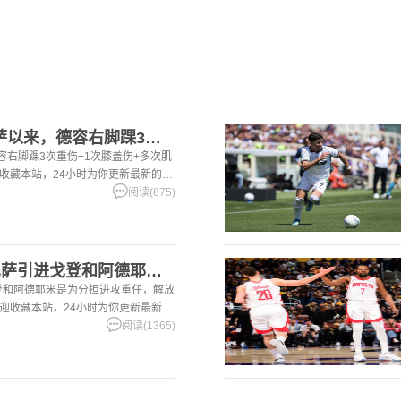
[足球]世体：加盟巴萨以来，德容右脚踝3次重伤+1次膝盖伤+
容右脚踝3次重伤+1次膝盖伤+多次肌
迎收藏本站，24小时为你更新最新的足
阅读(875)
[有道理嘛?]世体：巴萨引进戈登和阿德耶米是为分担进攻重任，
戈登和阿德耶米是为分担进攻重任，解放
欢迎收藏本站，24小时为你更新最新的
阅读(1365)