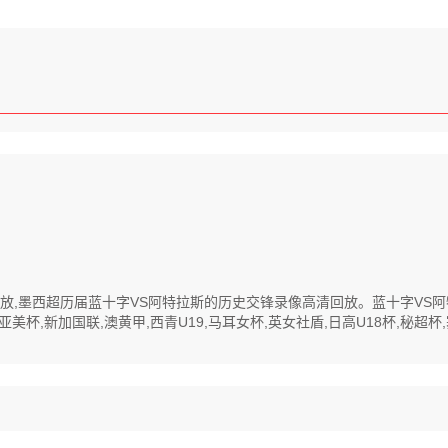
高清回放,墨西超历届蓝十字VS阿特拉斯的历史交锋录像高清回放。蓝十字V
,新加国联,澳黄甲,西青U19,马耳女杯,英女社盾,日高U18杯,秘超杯,塞