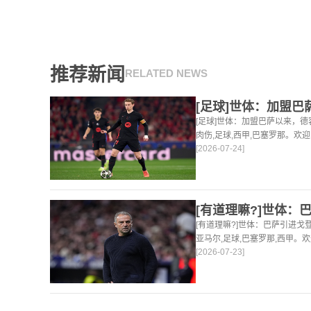
推荐新闻
RELATED NEWS
[足球]世体：加盟巴萨以来，德
肉伤,足球,西甲,巴塞罗那。欢
[2026-07-24]
球，篮球体育资讯。
[有道理嘛?]世体：巴萨引进
亚马尔,足球,巴塞罗那,西甲。
[2026-07-23]
足球，篮球体育资讯。