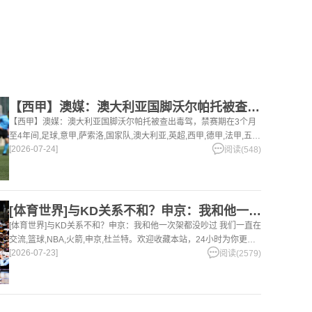
【西甲】澳媒：澳大利亚国脚沃尔帕托被查出毒驾，禁赛期在3个月
【西甲】澳媒：澳大利亚国脚沃尔帕托被查出毒驾，禁赛期在3个月
至4年间,足球,意甲,萨索洛,国家队,澳大利亚,英超,西甲,德甲,法甲,五
[2026-07-24]
洲。欢迎收藏本站，24小时为你更新最新的足球，篮球体育资讯。
阅读(548)
[体育世界]与KD关系不和？申京：我和他一次架都没吵过 我们
[体育世界]与KD关系不和？申京：我和他一次架都没吵过 我们一直在
交流,篮球,NBA,火箭,申京,杜兰特。欢迎收藏本站，24小时为你更新
[2026-07-23]
最新的足球，篮球体育资讯。
阅读(2579)