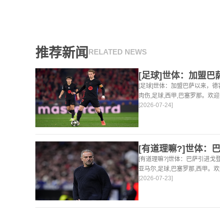
推荐新闻
RELATED NEWS
[足球]世体：加盟巴萨以来，德
肉伤,足球,西甲,巴塞罗那。欢
[2026-07-24]
球，篮球体育资讯。
[有道理嘛?]世体：巴萨引进
亚马尔,足球,巴塞罗那,西甲。
[2026-07-23]
足球，篮球体育资讯。