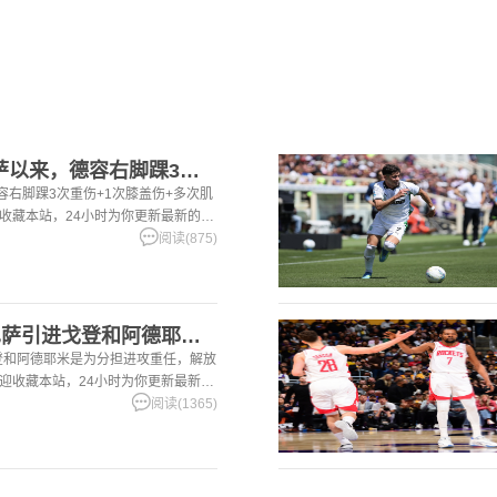
[足球]世体：加盟巴萨以来，德容右脚踝3次重伤+1次膝盖伤+
容右脚踝3次重伤+1次膝盖伤+多次肌
迎收藏本站，24小时为你更新最新的足
阅读(875)
[有道理嘛?]世体：巴萨引进戈登和阿德耶米是为分担进攻重任，
戈登和阿德耶米是为分担进攻重任，解放
欢迎收藏本站，24小时为你更新最新的
阅读(1365)