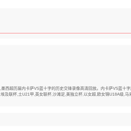
清回放,墨西超历届内卡萨VS蓝十字的历史交锋录像高清回放。内卡萨VS蓝
杯,土U21甲,英女联杯,沙滩足,美独立杯,以女超,欧女锦U18A级,马来