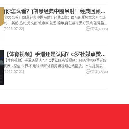
[你怎么看？]凯恩经典中圈吊射！经典回顾：国际冠军杯尤文对阵
[你怎么看？]凯恩经典中圈吊射！经典回顾：国际冠军杯尤文对阵热
刺！,英超,热刺,尤文图斯,意甲,凯恩,德甲,拜仁慕尼黑,C罗,利雅得胜
[2026-07-22]
利,足球,精彩体育剪辑视频在线播放。本站提供最全的篮球视频足球
阅读(4385)
视频,集锦,录像。
【体育视频】手滑还是认同？C罗社媒点赞视频：FIFA想把冠军
【体育视频】手滑还是认同？C罗社媒点赞视频：FIFA想把冠军送给
梅西,Z原创,世界杯,足球,精彩体育剪辑视频在线播放。本站提供最全
[2026-07-21]
的篮球视频足球视频,集锦,录像。
阅读(4534)