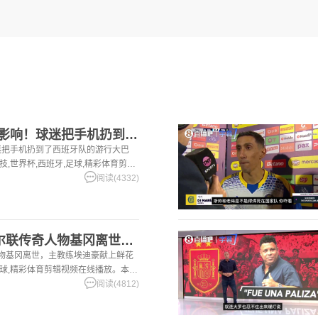
【体育视频】珍贵的影响！球迷把手机扔到了西班牙队的游行大巴上
迷把手机扔到了西班牙队的游行大巴
技,世界杯,西班牙,足球,精彩体育剪辑
篮球视频足球视频,集锦,录像。
阅读(4332)
[你怎么看？]纽卡斯尔联传奇人物基冈离世，主教练埃迪豪献上鲜
人物基冈离世，主教练埃迪豪献上鲜花
足球,精彩体育剪辑视频在线播放。本站
集锦,录像。
阅读(4812)