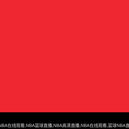
4 NBA直播,NBA在线观看,NBA篮球直播,NBA高清直播,NBA在线观看,篮球