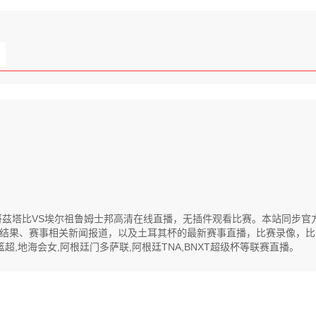
耳其杯 : 哥茲塔比VS埃尔祖鲁姆士邦高清在线直播，无插件观看比赛。本站
结果、赛事相关新闻报道，以及土耳其杯的最新赛事直播，比赛录像，比
蒙篮超,地海会女,阿根廷门多萨联,阿根廷TNA,BNXT超级杯等联赛直播。