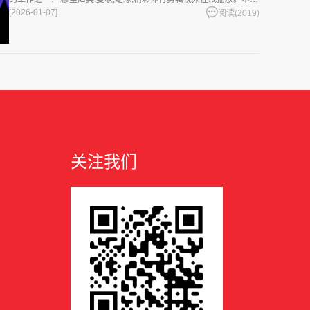
[2026-01-07]
提供最全的篮球视频足球视频,集锦,录像。
阅读(2019)
关注我们