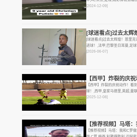
甲,AC米兰,足球,精彩体育剪
[2024-12-09]
频足球视频,集锦,录像。
[球迷看点]过去太辉煌！恩里
进球！,法甲,巴黎圣日耳曼,足
[2026-06-07]
供最全的篮球视频足球视频,集锦
【西甲】炸裂的庆祝动作！看
球！,西甲,皇家马德里,英超,曼
[2025-12-08]
播放。本站提供最全的篮球视频
【推荐视频】马塔：我和C罗
强,C罗,梅西,利雅得胜利,迈阿密