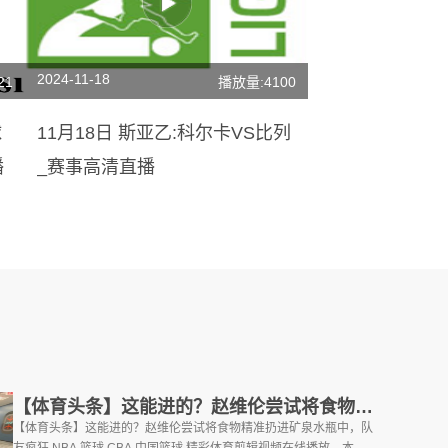
2024-11-18
21
播放量:4100
球
11月18日 斯亚乙:科尔卡VS比列
播
_赛事高清直播
【体育头条】这能进的？赵维伦尝试将食物精准扔进矿泉水瓶中，队
【体育头条】这能进的？赵维伦尝试将食物精准扔进矿泉水瓶中，队