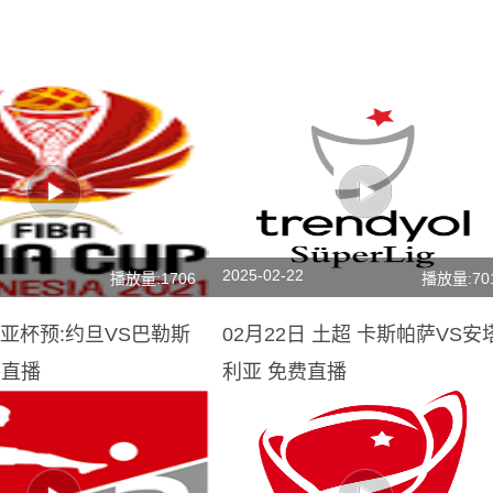
2025-02-22
播放量:1706
播放量:70
日 亚杯预:约旦VS巴勒斯
02月22日 土超 卡斯帕萨VS安
件直播
利亚 免费直播