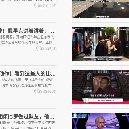
辑视频在线播放。本站提供最全的篮球视
阅读(1116)
[球迷看点]过去太辉煌！恩里克讲着讲着，开始回忆当年在温布利
克讲着讲着，开始回忆当年在温布利的
球,精彩体育剪辑视频在线播放。本站提
,录像。
阅读(214)
【西甲】炸裂的庆祝动作！看到这些人的比赛，无比希望他们能进球
到这些人的比赛，无比希望他们能进
联,切尔西,足球,精彩体育剪辑视频在线
足球视频,集锦,录像。
阅读(3659)
【推荐视频】马塔：我和C罗做过队友，他很棒，但不得不说梅西更
做过队友，他很棒，但不得不说梅西更
国际,皇家马德里,巴塞罗那,曼联,花絮,