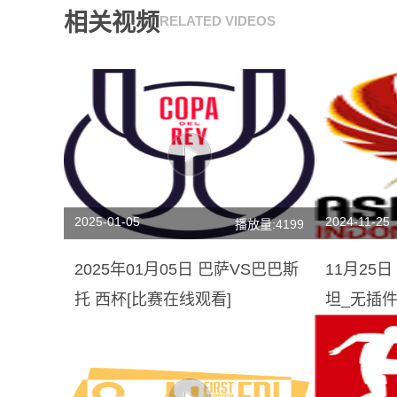
相关视频
RELATED VIDEOS
2025-01-05
2024-11-25
播放量:4199
2025年01月05日 巴萨VS巴巴斯
11月25
托 西杯[比赛在线观看]
坦_无插