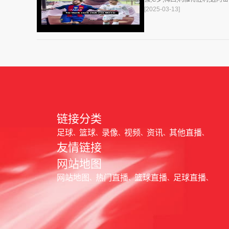
[2025-03-13]
五洲,足球,精彩体育剪辑视频
球视频,集锦,录像。
链接分类
足球
篮球
录像
视频
资讯
其他直播
友情链接
网站地图
网站地图
热门直播
篮球直播
足球直播