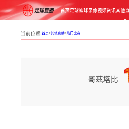
首页
足球
篮球
录像
视频
资讯
其他
当前位置:
>
>
首页
其他直播
热门比赛
哥茲塔比