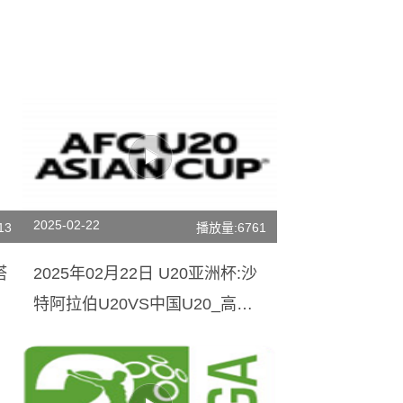
2025-02-22
13
播放量:6761
塔
2025年02月22日 U20亚洲杯:沙
特阿拉伯U20VS中国U20_高清
直播