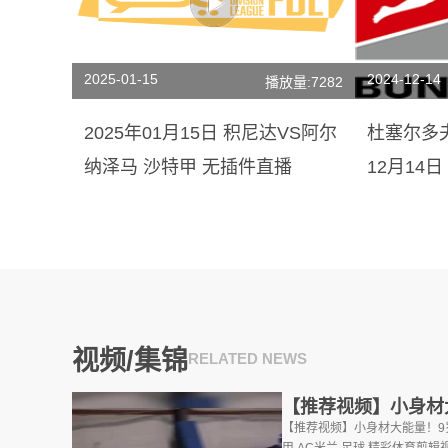
2025-01-15
2024-12-14
播放量:7282
2025年01月15日 积尼达VS阿尔
杜塞尔多夫
纳泽马 沙特甲 无插件直播
12月14
视频/集锦
RELATED NEWS
【推荐视频】小身材大能量！9