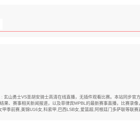
宾MPBL : 玄山勇士VS圣胡安骑士高清在线直播，无插件观看比赛。本站
结果、赛事相关新闻报道，以及菲律宾MPBL的最新赛事直播，比赛录
日女甲季前赛,美锦U16女,科索甲,巴西LSB女,爱篮超,阿根廷门多萨联等联