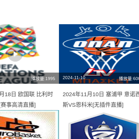
2024-11-10
播放量:1995
播放量:60
1月18日 欧国联 比利时
2024年11月10日 塞浦甲 意诺
[赛事高清直播]
斯VS恩科米[无插件直播]