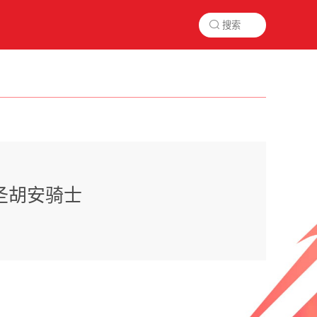

圣胡安骑士