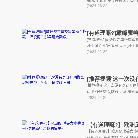
廷,足球,精彩体育剪辑视频在
[2026-06-28]
视频,集锦,录像。
[有道理嘛?]巅峰魔兽单换詹
骑士输了,NBA,篮球,湖人,骑
[2025-12-26]
放。本站提供最全的篮球视频足
[推荐视频]这一次没有奇迹！
德甲,多特蒙德,欧冠,足球,精
[2026-01-29]
的篮球视频足球视频,集锦,录像
【有道理嘛?】欧洲足球美女小秀
花絮,花边,精彩体育剪辑视频