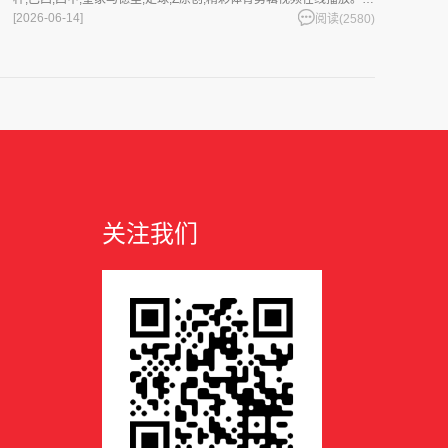
[2026-06-14]
站提供最全的篮球视频足球视频,集锦,录像。
阅读(2580)
关注我们