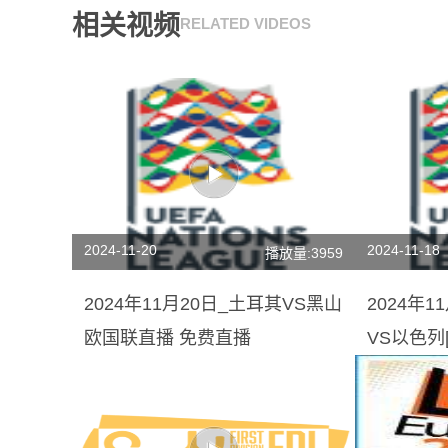
相关视频
RELATED VIDEOS
2024-11-20
2024-11-18
播放量:3959
2024年11月20日_土耳其VS黑山
2024年1
欧国联直播 免费直播
VS以色列