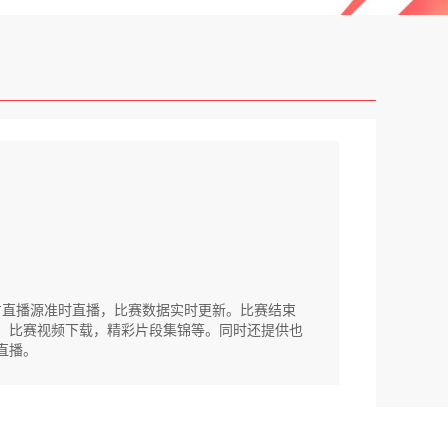
同步官方直播源准时直播，比赛数据实时更新。比赛结束
像，比赛视频下载，精彩片段集锦等。同时还提供也
赛直播。