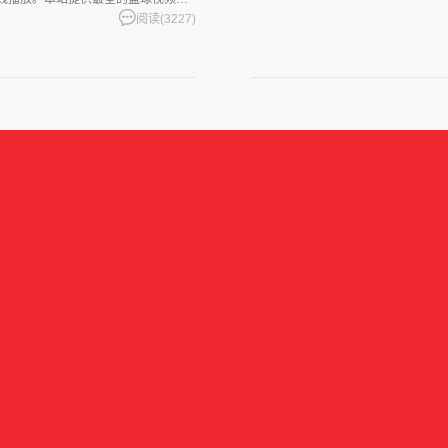
阅读(3227)