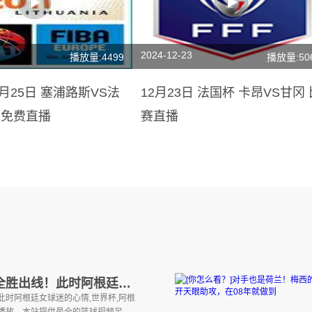
2024-12-23
播放量:4499
播放量:50
1月25日 塞浦路斯VS法
12月23日 法国杯 卡昂VS甘冈 
 免费直播
赛直播
[阿根廷]阿根廷三战全胜出线！此时阿根廷女球迷的心情
此时阿根廷女球迷的心情,世界杯,阿根