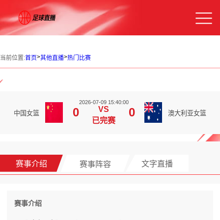
>
>
当前位置:
首页
其他直播
热门比赛
2026-07-09 15:40:00
VS
0
0
中国女篮
澳大利亚女篮
已完赛
赛事介绍
赛事阵容
文字直播
赛事介绍