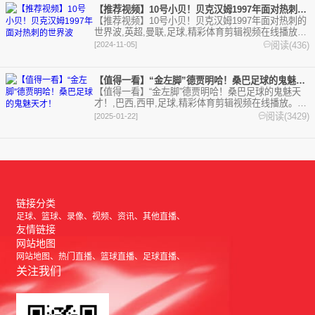
【推荐视频】10号小贝！贝克汉姆1997年面对热刺的世界波
【推荐视频】10号小贝！贝克汉姆1997年面对热刺的
世界波,英超,曼联,足球,精彩体育剪辑视频在线播放。
本站提供最全的篮球视频足球视频,集锦,录像。
阅读(436)
[2024-11-05]
【值得一看】“金左脚”德贾明哈！桑巴足球的鬼魅天才！
【值得一看】“金左脚”德贾明哈！桑巴足球的鬼魅天
才！,巴西,西甲,足球,精彩体育剪辑视频在线播放。本
站提供最全的篮球视频足球视频,集锦,录像。
阅读(3429)
[2025-01-22]
链接分类
足球
篮球
录像
视频
资讯
其他直播
友情链接
网站地图
网站地图
热门直播
篮球直播
足球直播
关注我们