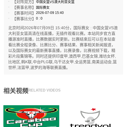
【对阵双方】
中国女篮VS澳大利亚女篮
【赛事名称】
国际赛女
【赛事时间】
2026-07-09 15:40
【赛事比分】
0 : 0
北京时间2026年07月09日 15:40分，国际赛女 : 中国女篮VS澳
大利亚女篮高清在线直播，无插件观看比赛。本站同步官方直
播源准时直播，比赛数据实时更新。比赛结束后可以在本站查
看比赛全程录像、比赛比分、赛事结果、赛事相关新闻报道，
以及国际赛女的最新赛事直播，比赛录像，比赛视频下载，精
彩片段集锦等。同时还提供印度甲,澳西甲,巴基女锦,潍坊女杯,
比地区,韩K联,中台PLG联,乌干达女甲,全运男篮,南美运动会,篮
世杯,法篮甲,波罗的海等联赛直播。
相关视频
RELATED VIDEOS