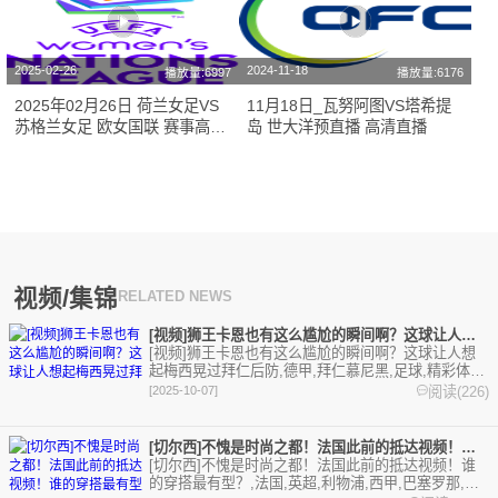
2025-02-26
2024-11-18
播放量:6997
播放量:6176
2025年02月26日 荷兰女足VS
11月18日_瓦努阿图VS塔希提
苏格兰女足 欧女国联 赛事高清
岛 世大洋预直播 高清直播
直播
视频/集锦
RELATED NEWS
[视频]狮王卡恩也有这么尴尬的瞬间啊？这球让人想起梅西晃过拜
[视频]狮王卡恩也有这么尴尬的瞬间啊？这球让人想
起梅西晃过拜仁后防,德甲,拜仁慕尼黑,足球,精彩体育
剪辑视频在线播放。本站提供最全的篮球视频足球视
阅读(226)
[2025-10-07]
频,集锦,录像。
[切尔西]不愧是时尚之都！法国此前的抵达视频！谁的穿搭最有型
[切尔西]不愧是时尚之都！法国此前的抵达视频！谁
的穿搭最有型？,法国,英超,利物浦,西甲,巴塞罗那,切