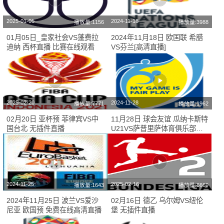
2025-01-05
2024-11-18
播放量:1156
播放量:3988
01月05日_皇家社会VS蓬费拉
2024年11月18日 欧国联 希腊
迪纳 西杯直播 比赛在线观看
VS芬兰[高清直播]
2025-02-20
2024-11-28
播放量:7771
播放量:1962
02月20日 亚杯预 菲律宾VS中
11月28日 球会友谊 瓜纳卡斯特
国台北 无插件直播
U21VS萨普里萨体育俱乐部
U21 免费在线高清直播
2024-11-25
2025-02-16
播放量:1643
播放量:8669
2024年11月25日 波兰VS爱沙
02月16日 德乙 乌尔姆VS纽伦
尼亚 欧国预 免费在线高清直播
堡 无插件直播