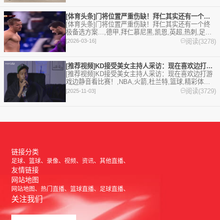
[体育头条]门将位置严重伤缺！拜仁其实还有一个终极备选方案…
[体育头条]门将位置严重伤缺！拜仁其实还有一个终
极备选方案…,德甲,拜仁慕尼黑,凯恩,英超,热刺,足球,
精彩体育剪辑视频在线播放。本站提供最全的篮球视
阅读(3278)
[2026-03-16]
频足球视频,集锦,录像。
[推荐视频]KD接受美女主持人采访：现在喜欢边打游戏边静音看
[推荐视频]KD接受美女主持人采访：现在喜欢边打游
戏边静音看比赛！,NBA,火箭,杜兰特,篮球,精彩体育
剪辑视频在线播放。本站提供最全的篮球视频足球视
阅读(3729)
[2025-11-03]
频,集锦,录像。
链接分类
足球
篮球
录像
视频
资讯
其他直播
友情链接
网站地图
网站地图
热门直播
篮球直播
足球直播
关注我们