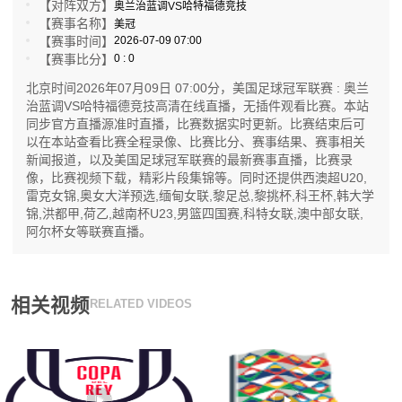
【对阵双方】
奥兰治蓝调VS哈特福德竞技
【赛事名称】
美冠
【赛事时间】
2026-07-09 07:00
【赛事比分】
0 : 0
北京时间2026年07月09日 07:00分，美国足球冠军联赛 : 奥兰
治蓝调VS哈特福德竞技高清在线直播，无插件观看比赛。本站
同步官方直播源准时直播，比赛数据实时更新。比赛结束后可
以在本站查看比赛全程录像、比赛比分、赛事结果、赛事相关
新闻报道，以及美国足球冠军联赛的最新赛事直播，比赛录
像，比赛视频下载，精彩片段集锦等。同时还提供西澳超U20,
雷克女锦,奥女大洋预选,缅甸女联,黎足总,黎挑杯,科王杯,韩大学
锦,洪都甲,荷乙,越南杯U23,男篮四国赛,科特女联,澳中部女联,
阿尔杯女等联赛直播。
相关视频
RELATED VIDEOS