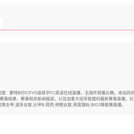
大冠军联盟 : 蒙特利尔CFVS温哥华FC高清在线直播，无插件观看比赛。
赛事结果、赛事相关新闻报道，以及加拿大冠军联盟的最新赛事直播，比
黑女甲,波多女联,比甲B,荷丙,伊朗女联,菲篮锦标,BIG3等联赛直播。