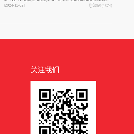
[2024-11-02]
线播放。本站提供最全的篮球视频足球视频,集锦,录像。
阅读(4374)
关注我们