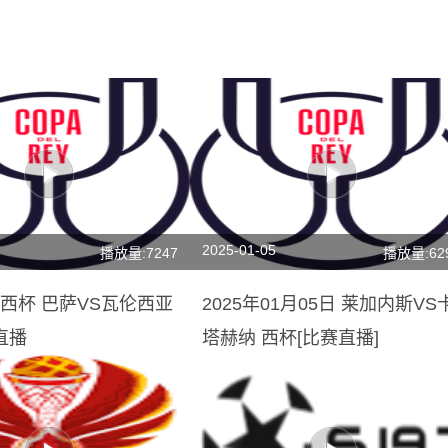
2025-01-05
播放量:7247
播放量:62
日 西杯 巴萨VS瓦伦西亚
2025年01月05日 莱加内斯VS
直播
塔赫纳 西杯[比赛直播]