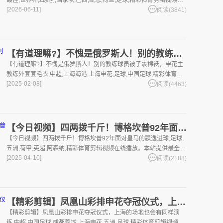
最佳,世界杯,Z原创,国家队,巴西,凯恩,荷兰,足球,精彩体育剪辑视频在
[2026-06-11]
线播放。本站提供最全的篮球视频足球视频,集锦,录像。
阅读(3841)
【有道理嘛?】不愧是俄罗斯人！别的教练球员被子裹棉袄，申花主
【有道理嘛?】不愧是俄罗斯人！别的教练球员被子裹棉袄，申花主
教练外套套毛衣,中超,上海海港,上海申花,足球,中国足球,精彩体育剪
[2025-02-08]
辑视频在线播放。本站提供最全的篮球视频足球视频,集锦,录像。
阅读(4463)
【今日视频】四两拨千斤！博格坎普92年面对皇马的飘逸进球
【今日视频】四两拨千斤！博格坎普92年面对皇马的飘逸进球,足球,
五洲,荷甲,英超,阿森纳,精彩体育剪辑视频在线播放。本站提供最全的
[2025-04-10]
篮球视频足球视频,集锦,录像。
阅读(2188)
【精彩剪辑】凤凰山彩排申花夺冠仪式，上海的场地也会有同样演练
【精彩剪辑】凤凰山彩排申花夺冠仪式，上海的场地也会有同样演
练,中超,中国足球,成都蓉城,上海申花,五洲,足球,精彩体育剪辑视频在