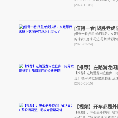
切尔西8-0！,英超,切尔西,五
[2024-11-08]
站提供最全的篮球视频足球视频
[值得一看]战胜老虎队后，女
的球衣‼️,足球,花边,花絮,
[2025-03-24]
的篮球视频足球视频,集锦,录像
【推荐】左路游龙闲庭信步！
现！,德甲,拜仁慕尼黑,欧冠,
[2026-01-15]
提供最全的篮球视频足球视频,
【视频】开车都是外脚背！名
松破门！,C罗,葡萄牙,利雅得