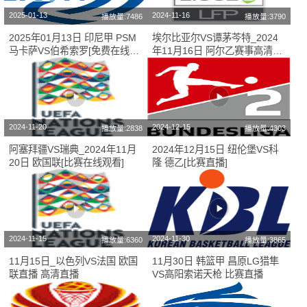
2025-01-13
2024-11-16
播放量:7486
播放量:3790
2025年01月13日 印尼甲 PSM
埃尔比亚尔VS谭茅芩特_2024
马卡萨VS伯希索罗[免费在线高
年11月16日 阿尔乙赛事高清直
清直播]
播
2024-11-20
2024-12-15
播放量:2838
播放量:4303
阿塞拜疆VS瑞典_2024年11月
2024年12月15日 纽伦堡VS科
20日 欧国联[比赛在线观看]
隆 德乙[比赛直播]
2024-11-15
2024-11-30
播放量:6360
播放量:3865
11月15日_以色列VS法国 欧国
11月30日 韩篮甲 昌原LG猎隼
联直播 高清直播
VS高阳索诺天枪 比赛直播