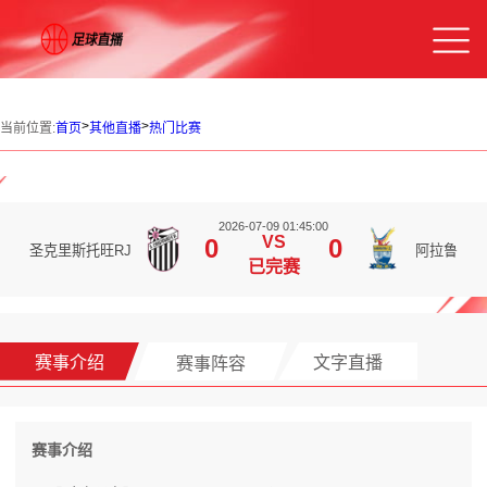
>
>
当前位置:
首页
其他直播
热门比赛
2026-07-09 01:45:00
VS
0
0
圣克里斯托旺RJ
阿拉鲁
已完赛
赛事介绍
赛事阵容
文字直播
赛事介绍