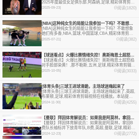
2025年度最佳女足俱乐部,阿森纳,足球,精彩体育剪辑
视频在线播放。本站提供最全的篮球视频足球视频,集
阅读(1820)
[2025-09-23]
锦,录像。
[NBA]这种纯女生的局能让我参加一下吗？不敢想象她们有多香
[NBA]这种纯女生的局能让我参加一下吗？不敢想象
她们有多香,NBA,篮球,中国篮球,CBA,精彩体育剪辑
视频在线播放。本站提供最全的篮球视频足球视频,集
阅读(382)
[2025-07-21]
锦,录像。
【球迷看点】火爆比赛情绪失控！奥斯梅恩土超怒掐对手脸部染黄！
【球迷看点】火爆比赛情绪失控！奥斯梅恩土超怒掐
对手脸部染黄！,那不勒斯,五洲,足球,精彩体育剪辑视
频在线播放。本站提供最全的篮球视频足球视频,集
阅读(3033)
[2025-10-05]
锦,录像。
[体育头条]三球王进球滑跪，主场球迷嗨起来了
[体育头条]三球王进球滑跪，主场球迷嗨起来了,英超,
布莱顿,足球,精彩体育剪辑视频在线播放。本站提供
最全的篮球视频足球视频,集锦,录像。
阅读(4255)
[2024-11-30]
【曼联】拜因体育解说员：如果我是阿莫林，拿回B费队长袖标并下
【曼联】拜因体育解说员：如果我是阿莫林，拿回B
费队长袖标并下放青年队,B费,英超,曼联,足球,精彩体
育剪辑视频在线播放。本站提供最全的篮球视频足球
阅读(2772)
[2024-12-23]
视频,集锦,录像。