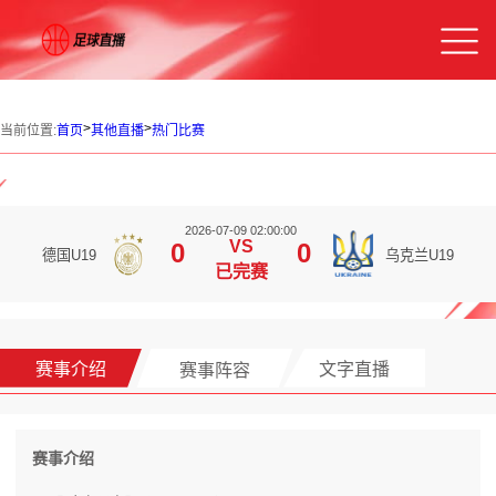
>
>
当前位置:
首页
其他直播
热门比赛
2026-07-09 02:00:00
VS
0
0
德国U19
乌克兰U19
已完赛
赛事介绍
赛事阵容
文字直播
赛事介绍