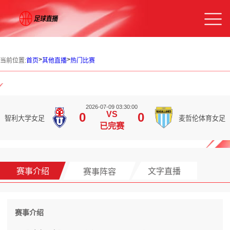
>
>
当前位置:
首页
其他直播
热门比赛
2026-07-09 03:30:00
VS
0
0
智利大学女足
麦哲伦体育女足
已完赛
赛事介绍
赛事阵容
文字直播
赛事介绍