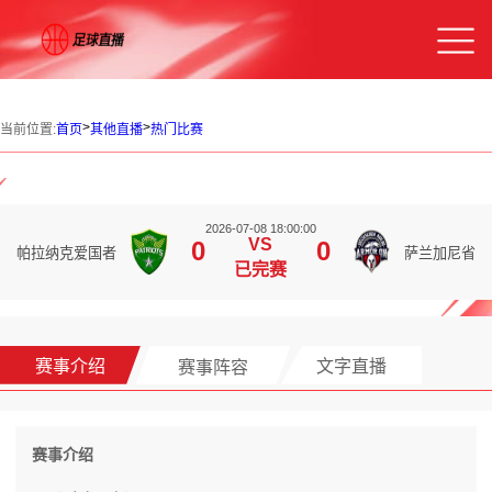
>
>
当前位置:
首页
其他直播
热门比赛
2026-07-08 18:00:00
VS
0
0
帕拉纳克爱国者
萨兰加尼省
已完赛
赛事介绍
赛事阵容
文字直播
赛事介绍