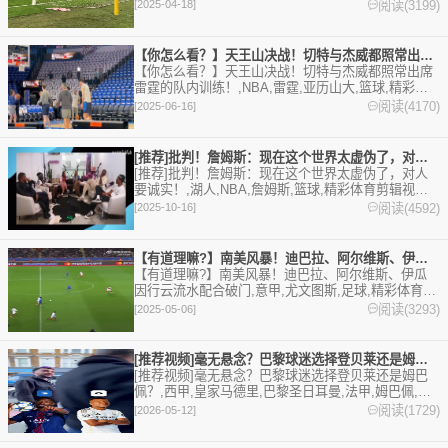
供最全的篮球视频足球视频,集锦,录像。
阅读(3199)
[2025-04-18]
【你怎么看？】天王山决战！切特与杰威都照常出席雷霆的队内训练
【你怎么看？】天王山决战！切特与杰威都照常出席
雷霆的队内训练！,NBA,雷霆,亚历山大,篮球,精彩体
育剪辑视频在线播放。本站提供最全的篮球视频足球
阅读(4170)
[2025-06-16]
视频,集锦,录像。
[推荐]批判！詹姆斯：现在这个世界太虚伪了，对人要诚实！
[推荐]批判！詹姆斯：现在这个世界太虚伪了，对人
要诚实！,湖人,NBA,詹姆斯,篮球,精彩体育剪辑视频
在线播放。本站提供最全的篮球视频足球视频,集锦,
阅读(4592)
[2025-10-16]
录像。
【有道理嘛?】南美风暴！迪巴拉、阿尔维斯、伊瓜因行云流水配合
【有道理嘛?】南美风暴！迪巴拉、阿尔维斯、伊瓜
因行云流水配合破门,意甲,尤文图斯,足球,精彩体育剪
辑视频在线播放。本站提供最全的篮球视频足球视频,
阅读(3293)
[2025-05-06]
集锦,录像。
[推荐视频]毫无悬念？巴黎球迷选择登贝莱还是姆巴佩？
[推荐视频]毫无悬念？巴黎球迷选择登贝莱还是姆巴
佩？,西甲,皇家马德里,巴黎圣日耳曼,法甲,姆巴佩,足
球,精彩体育剪辑视频在线播放。本站提供最全的篮球
阅读(1729)
[2026-05-12]
视频足球视频,集锦,录像。