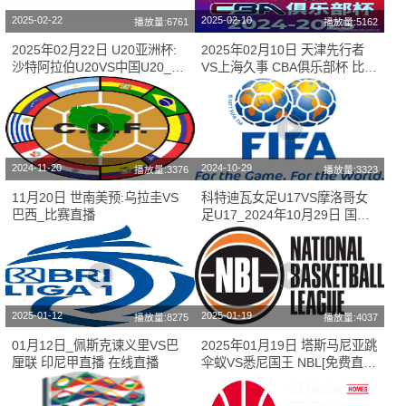
2025-02-22
2025-02-10
播放量:6761
播放量:5162
2025年02月22日 U20亚洲杯:
2025年02月10日 天津先行者
沙特阿拉伯U20VS中国U20_高
VS上海久事 CBA俱乐部杯 比赛
清直播
直播
2024-11-20
2024-10-29
播放量:3376
播放量:3323
11月20日 世南美预:乌拉圭VS
科特迪瓦女足U17VS摩洛哥女
巴西_比赛直播
足U17_2024年10月29日 国际
友谊[高清直播]
2025-01-12
2025-01-19
播放量:8275
播放量:4037
01月12日_佩斯克谏义里VS巴
2025年01月19日 塔斯马尼亚跳
厘联 印尼甲直播 在线直播
伞蚁VS悉尼国王 NBL[免费直
播]