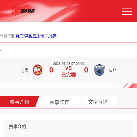
>
>
当前位置:
首页
其他直播
热门比赛
2026-07-08 07:00:00
VS
0
0
老鹰
灰熊
已完赛
赛事介绍
赛事阵容
文字直播
赛事介绍