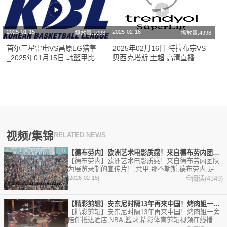
2025-01-15
2025-02-16
播放量:1093
播放量:4998
首尔三星雷电VS昌原LG猎隼
2025年02月16日 特拉布宗VS
_2025年01月15日 韩篮甲比赛
贝西克塔斯 土超 高清直播
直播
视频/集锦
RELATED NEWS
【德布劳内】欧洲艺术电影质感！来自德布劳内团队为展览录制的宣
【德布劳内】欧洲艺术电影质感！来自德布劳内团队
为展览录制的宣传片！,意甲,那不勒斯,德布劳内,足
球,精彩体育剪辑视频在线播放。本站提供最全的篮球
阅读(4349)
[2026-02-15]
视频足球视频,集锦,录像。
【精彩剪辑】安东尼时隔13年再来中国！烤肉姐一旁陪伴抵达酒店
【精彩剪辑】安东尼时隔13年再来中国！烤肉姐一旁
陪伴抵达酒店,NBA,篮球,精彩体育剪辑视频在线播