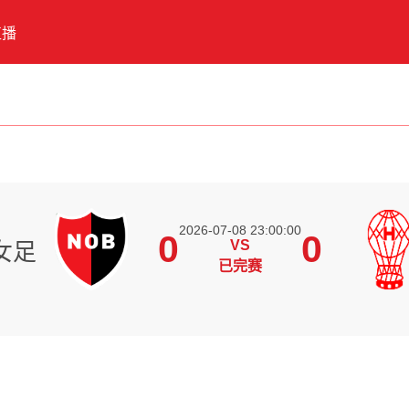
直播
2026-07-08 23:00:00
0
0
VS
女足
已完赛