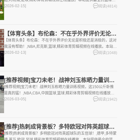
超,利物浦,足球,精彩体育剪辑视频在线播放。本站提供最全的篮球视
[2026-02-15]
频足球视频,集锦,录像。
阅读(4814)
【体育头条】布伦森：不在乎外界评价无论是积极还是消极的，这对
【体育头条】布伦森：不在乎外界评价无论是积极还是消极的，这对
我没有帮助！,NBA,尼克斯,篮球,精彩体育剪辑视频在线播放。本站提
[2026-02-13]
供最全的篮球视频足球视频,集锦,录像。
阅读(1048)
[推荐视频]宝刀未老！战神刘玉栋晒力量训练视频，这150公斤
[推荐视频]宝刀未老！战神刘玉栋晒力量训练视频，这150公斤卧推
是真的猛！,NBA,CBA,中国篮球,篮球,精彩体育剪辑视频在线播放。
[2026-03-05]
本站提供最全的篮球视频足球视频,集锦,录像。
阅读(1942)
[推荐]热刺成背景板？多特欧冠对阵英超球队的五佳球！
[推荐]热刺成背景板？多特欧冠对阵英超球队的五佳球！,德甲,多特蒙
德,莱万,欧冠,足球,精彩体育剪辑视频在线播放。本站提供最全的篮球