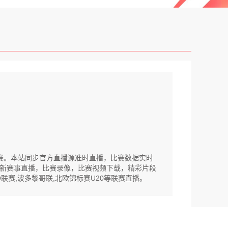
观看比赛。本站同步官方直播源准时直播，比赛数据实时
新赛事直播，比赛录像，比赛视频下载，精彩片段
O联赛,波多黎哥联,北欧锦标赛U20等联赛直播。