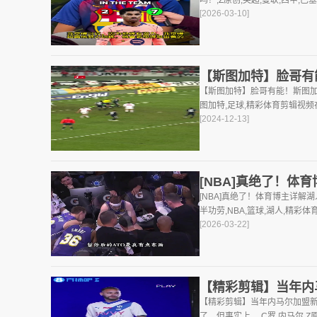
吗？,Z原创,英超,曼联,西甲,
[2026-03-10]
放。本站提供最全的篮球视频足
【斯图加特】脸哥有能！斯图加
图加特,足球,精彩体育剪辑视
[2024-12-13]
足球视频,集锦,录像。
[NBA]真绝了！体育博主详解
半功劳,NBA,篮球,湖人,精
[2026-03-22]
篮球视频足球视频,集锦,录像。
【精彩剪辑】当年内马尔加盟
了，但事实上…,C罗,内马尔,