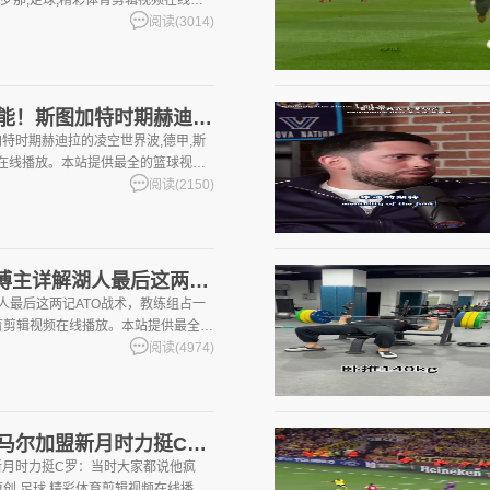
巴塞罗那,足球,精彩体育剪辑视频在线播
球视频,集锦,录像。
阅读(3014)
【斯图加特】脸哥有能！斯图加特时期赫迪拉的凌空世界波
特时期赫迪拉的凌空世界波,德甲,斯
频在线播放。本站提供最全的篮球视频
阅读(2150)
[NBA]真绝了！体育博主详解湖人最后这两记ATO战术，教练
湖人最后这两记ATO战术，教练组占一
彩体育剪辑视频在线播放。本站提供最全的
阅读(4974)
【精彩剪辑】当年内马尔加盟新月时力挺C罗：当时大家都说他疯了
新月时力挺C罗：当时大家都说他疯
Z原创,足球,精彩体育剪辑视频在线播