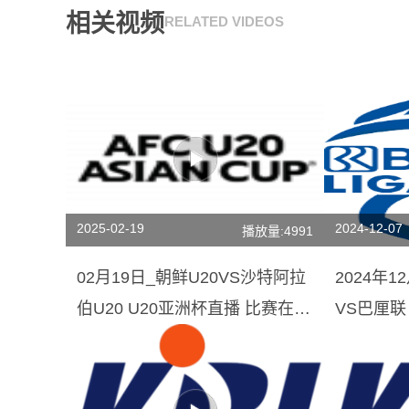
相关视频
RELATED VIDEOS
2025-02-19
2024-12-07
播放量:4991
02月19日_朝鲜U20VS沙特阿拉
2024年1
伯U20 U20亚洲杯直播 比赛在线
VS巴厘联
观看
播