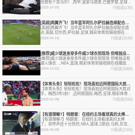
也想有个亚马尔！,西甲,皇家马德里,巴塞罗那,足球,
精彩体育剪辑视频在线播放。本站提供最全的篮球视
阅读(130)
[2025-10-25]
频足球视频,集锦,录像。
[英超]两翼齐飞！当年蓝军阿扎尔萨拉赫连续配合造点
[英超]两翼齐飞！当年蓝军阿扎尔萨拉赫连续配合造
点,英超,切尔西,萨拉赫,足球,精彩体育剪辑视频在线
播放。本站提供最全的篮球视频足球视频,集锦,录
阅读(3034)
[2025-04-14]
像。
[推荐]威少球迷身穿多件威少球衣到现场 但唯独没有湖人球衣.
[推荐]威少球迷身穿多件威少球衣到现场 但唯独没有
湖人球衣...,NBA,篮球,精彩体育剪辑视频在线播放。
本站提供最全的篮球视频足球视频,集锦,录像。
阅读(3088)
[2024-12-31]
【体育头条】轻轻松松！现场直拍迈阿密国际大胜对手，梅西2传1
【体育头条】轻轻松松！现场直拍迈阿密国际大胜对
手，梅西2传1射！,迈阿密国际,梅西,足球,精彩体育剪
辑视频在线播放。本站提供最全的篮球视频足球视频,
阅读(594)
[2025-02-09]
集锦,录像。
【有道理嘛?】特朗普：在纽约主场看球真的太棒了，欢呼声还十分
【有道理嘛?】特朗普：在纽约主场看球真的太棒
了，欢呼声还十分热烈,NBA,篮球,Z原创,马刺,尼克
斯,精彩体育剪辑视频在线播放。本站提供最全的篮球
阅读(2165)
[2026-06-09]
视频足球视频,集锦,录像。