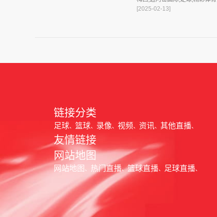
[2025-02-13]
篮球视频足球视频,集锦,录像。
链接分类
足球
篮球
录像
视频
资讯
其他直播
友情链接
网站地图
网站地图
热门直播
篮球直播
足球直播