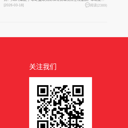
[2026-03-18]
最全的篮球视频足球视频,集锦,录像。
阅读(2389)
关注我们