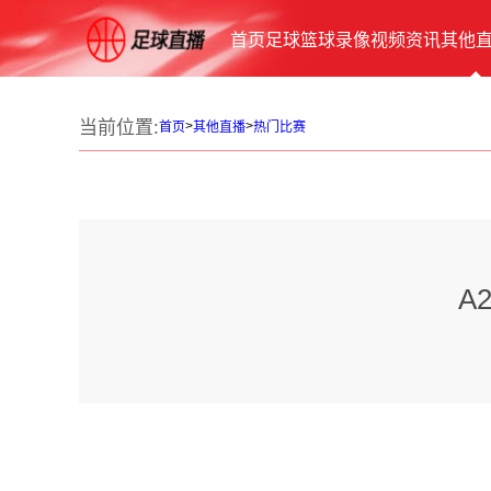
首页
足球
篮球
录像
视频
资讯
其他
当前位置:
>
>
首页
其他直播
热门比赛
A