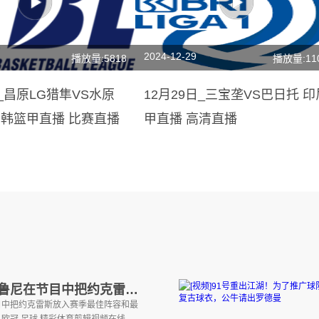
2024-12-29
播放量:5818
播放量:11
日_昌原LG猎隼VS水原
12月29日_三宝垄VS巴日托 印
 韩篮甲直播 比赛直播
甲直播 高清直播
【推荐视频】铁粉！鲁尼在节目中把约克雷斯放入赛季最佳阵容和最
目中把约克雷斯放入赛季最佳阵容和最