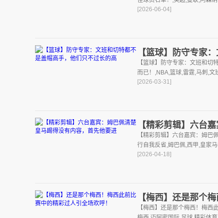
佳球员名单！,英超,曼联,阿森
[2026-06-04]
放。本站提供最全的篮球视频足
【篮球】防守专家：文班和切
而已！,NBA,篮球,雷霆,马刺
[2026-03-31]
本站提供最全的篮球视频足球视
【精彩剪辑】六台嘉宾：姆巴
行自我反省,姆巴佩,西甲,皇家马
[2026-04-18]
线播放。本站提供最全的篮球视
【梅西】还是那个梅西！梅西此
梅西,迈阿密国际,足球,精彩