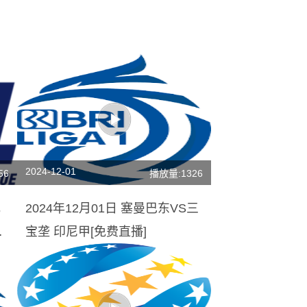
2024-12-01
56
播放量:1326
电
2024年12月01日 塞曼巴东VS三
高
宝垄 印尼甲[免费直播]