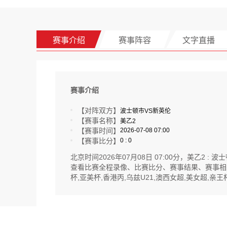
赛事介绍
赛事阵容
文字直播
赛事介绍
【对阵双方】
波士顿市VS新英伦
【赛事名称】
美乙2
【赛事时间】
2026-07-08 07:00
【赛事比分】
0 : 0
北京时间2026年07月08日 07:00分，美
查看比赛全程录像、比赛比分、赛事结果、赛事相
杯,亚美杯,香港丙,乌兹U21,澳西女超,美女超,亲