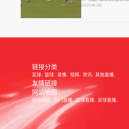
[2025-06-28]
最全的篮球视频足球视频,集锦,
链接分类
足球
篮球
录像
视频
资讯
其他直播
友情链接
网站地图
网站地图
热门直播
篮球直播
足球直播