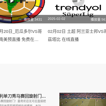
2025-02-02
播放量:3431
播放量:56
11月20日_厄瓜多尔VS哥
02月02日 土超 阿兰亚士邦VS
世南美预直播 免费在线
茲塔比 在线直播
【推荐视频】巴洛特利单刀秀马赛回旋射门！曼奇尼忍无可忍直接把
马赛回旋射门！曼奇尼忍无可忍直接把