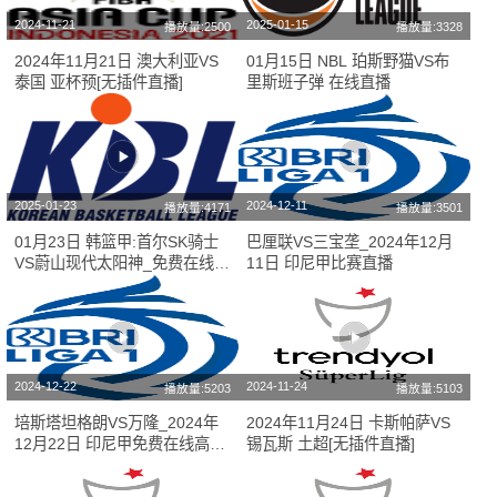
2024-11-21
2025-01-15
播放量:2500
播放量:3328
2024年11月21日 澳大利亚VS
01月15日 NBL 珀斯野猫VS布
泰国 亚杯预[无插件直播]
里斯班子弹 在线直播
2025-01-23
2024-12-11
播放量:4171
播放量:3501
01月23日 韩篮甲:首尔SK骑士
巴厘联VS三宝垄_2024年12月
VS蔚山现代太阳神_免费在线高
11日 印尼甲比赛直播
清直播
2024-12-22
2024-11-24
播放量:5203
播放量:5103
培斯塔坦格朗VS万隆_2024年
2024年11月24日 卡斯帕萨VS
12月22日 印尼甲免费在线高清
锡瓦斯 土超[无插件直播]
直播