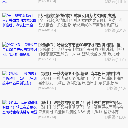
球,精彩体育剪辑视频在线播放。本站提供最全的篮球
阅读(3818)
[2025-08-04]
视频足球视频,集锦,录像。
[今日视频]颜值如何？韩国女团为尤文图斯应援，老铁快集合~
[今日视频]颜值如何？韩国女团为尤文图斯应援，老
铁快集合~,尤文图斯,足球,精彩体育剪辑视频在线播
放。本站提供最全的篮球视频足球视频,集锦,录像。
阅读(2043)
[2026-04-17]
[火箭]KD：哈登没有韦德06年夺冠的封神时刻，但他们都是赢
[火箭]KD：哈登没有韦德06年夺冠的封神时刻，但他
们都是赢家型球员！,NBA,篮球,快船,火箭,热火,哈登,
杜兰特,韦德,精彩体育剪辑视频在线播放。本站提供
阅读(4654)
[2025-12-30]
最全的篮球视频足球视频,集锦,录像。
【视频】一秒内做五个假动作！当年巴萨训练中梅西晃倒队友！
【视频】一秒内做五个假动作！当年巴萨训练中梅西
晃倒队友！,梅西,迈阿密国际,西甲,巴塞罗那,足球,精
彩体育剪辑视频在线播放。本站提供最全的篮球视频
阅读(440)
[2025-02-16]
足球视频,集锦,录像。
【骑士】谁是领袖很明显了！骑士赛后更衣室阿特金森演讲时 哈登
【骑士】谁是领袖很明显了！骑士赛后更衣室阿特金
森演讲时 哈登插话演说,NBA,骑士,篮球,精彩体育剪
辑视频在线播放。本站提供最全的篮球视频足球视频,
阅读(4100)
[2026-05-14]
集锦,录像。