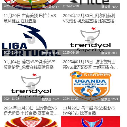
2024-11-20
2024-12-30
播放量:5417
播放量:2653
11月20日 世南美预 巴拉圭VS
2024年12月30日_阿尔阿赫利
玻利维亚 在线直播
VS恩比 埃及超直播 比赛直播
2025-01-04
2025-01-18
播放量:3619
播放量:3896
01月04日 葡超:AVS俱乐部VS
2025年01月18日_波德鲁姆士
莫雷伦斯_免费在线高清直播
邦VS加济安泰普 土超直播 在线
直播
2024-11-23
2024-11-22
播放量:7592
播放量:3221
2024年11月23日_里泽斯堡VS
11月22日 乌干超 布戈洛比VS
伊尤斯堡 土超直播 赛事高清直
坎帕拉市 比赛直播
播