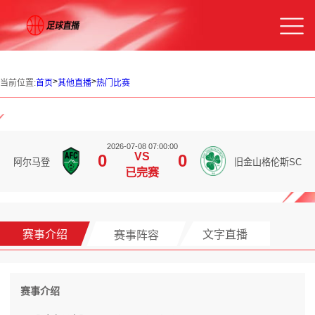
>
>
当前位置:
首页
其他直播
热门比赛
2026-07-08 07:00:00
VS
0
0
阿尔马登
旧金山格伦斯SC
已完赛
赛事介绍
赛事阵容
文字直播
赛事介绍