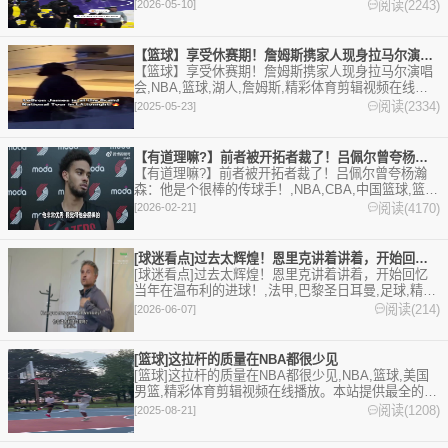
育剪辑视频在线播放。本站提供最全的篮球视频足球
阅读(2243)
[2026-05-10]
视频,集锦,录像。
【篮球】享受休赛期！詹姆斯携家人现身拉马尔演唱会
【篮球】享受休赛期！詹姆斯携家人现身拉马尔演唱
会,NBA,篮球,湖人,詹姆斯,精彩体育剪辑视频在线播
放。本站提供最全的篮球视频足球视频,集锦,录像。
阅读(2334)
[2025-05-23]
【有道理嘛?】前者被开拓者裁了！吕佩尔曾夸杨瀚森：他是个很棒
【有道理嘛?】前者被开拓者裁了！吕佩尔曾夸杨瀚
森：他是个很棒的传球手！,NBA,CBA,中国篮球,篮
球,开拓者,杨瀚森,精彩体育剪辑视频在线播放。本站
阅读(4170)
[2026-02-21]
提供最全的篮球视频足球视频,集锦,录像。
[球迷看点]过去太辉煌！恩里克讲着讲着，开始回忆当年在温布利
[球迷看点]过去太辉煌！恩里克讲着讲着，开始回忆
当年在温布利的进球！,法甲,巴黎圣日耳曼,足球,精彩
体育剪辑视频在线播放。本站提供最全的篮球视频足
阅读(214)
[2026-06-07]
球视频,集锦,录像。
[篮球]这拉杆的质量在NBA都很少见
[篮球]这拉杆的质量在NBA都很少见,NBA,篮球,美国
男篮,精彩体育剪辑视频在线播放。本站提供最全的篮
球视频足球视频,集锦,录像。
阅读(1208)
[2025-08-21]