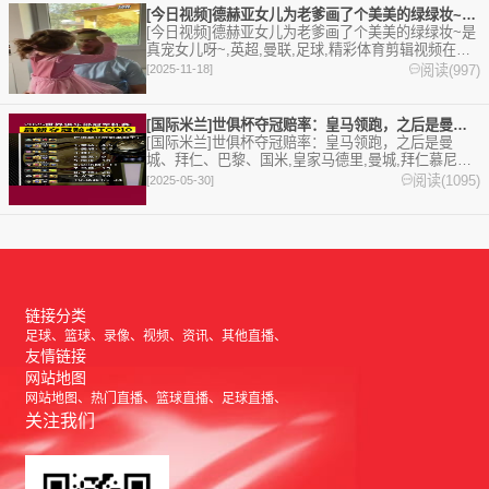
[今日视频]德赫亚女儿为老爹画了个美美的绿绿妆~是真宠女儿呀
[今日视频]德赫亚女儿为老爹画了个美美的绿绿妆~是
真宠女儿呀~,英超,曼联,足球,精彩体育剪辑视频在线
播放。本站提供最全的篮球视频足球视频,集锦,录
阅读(997)
[2025-11-18]
像。
[国际米兰]世俱杯夺冠赔率：皇马领跑，之后是曼城、拜仁、巴黎
[国际米兰]世俱杯夺冠赔率：皇马领跑，之后是曼
城、拜仁、巴黎、国米,皇家马德里,曼城,拜仁慕尼黑,
巴黎圣日耳曼,国际米兰,切尔西,马德里竞技,多特蒙
阅读(1095)
[2025-05-30]
德,尤文图斯,足球,精彩体育剪辑视频在线播放。本站
提供最全的篮球视频足球视频,集锦,录像。
链接分类
足球
篮球
录像
视频
资讯
其他直播
友情链接
网站地图
网站地图
热门直播
篮球直播
足球直播
关注我们