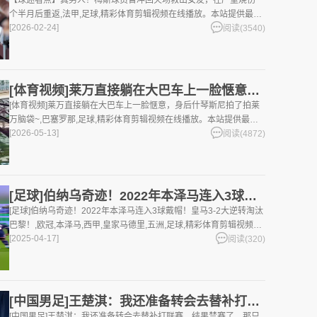
【球迷看点】真男人！梅斯球员曾冲回火场救出女友，在严重烧伤一
个半月后重返,法甲,足球,精彩体育剪辑视频在线播放。本站提供最全
[2026-02-24]
的篮球视频足球视频,集锦,录像。
阅读(3540)
[体育视频]莱万直接躺在大巴车上一脸惬意，身后什琴斯尼拍了拍
[体育视频]莱万直接躺在大巴车上一脸惬意，身后什琴斯尼拍了拍莱
万脑袋~,巴塞罗那,足球,精彩体育剪辑视频在线播放。本站提供最全
[2026-05-13]
的篮球视频足球视频,集锦,录像。
阅读(4872)
[足球]伯纳乌奇迹！2022年本泽马连入3球戴帽！皇马3-2
[足球]伯纳乌奇迹！2022年本泽马连入3球戴帽！皇马3-2大逆转淘汰
巴黎！,欧冠,本泽马,西甲,皇家马德里,五洲,足球,精彩体育剪辑视频在
[2025-04-17]
线播放。本站提供最全的篮球视频足球视频,集锦,录像。
阅读(320)
[中国男足]王楚淇：我还准备转会去替补打联赛，结果禁赛了，那
[中国男足]王楚淇：我还准备转会去替补打联赛，结果禁赛了，那只