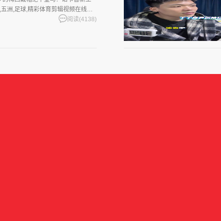
那,五洲,足球,精彩体育剪辑视频在线播
球视频,集锦,录像。
阅读(4138)