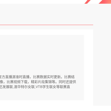
站同步官方直播源准时直播，比赛数据实时更新。比赛结
像，比赛视频下载，精彩片段集锦等。同时还提供
,厄发展联,澳华特尔女联,VTB学生联女等联赛直