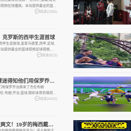
汰后集体去夜店！,世界杯,挪威,哈兰
剪辑视频在线播放。本站提供最全的篮球
阅读(2585)
杆！克罗斯的西甲生涯首球
西甲生涯首球,皇家马德里,西甲,足球,
站提供最全的篮球视频足球视频,集
阅读(823)
[杰伦·布朗]“当76人球迷得知他们用保罗乔治换来了杰伦布朗
知他们用保罗乔治换来了杰伦布朗
,杰伦·布朗,乔治,篮球,精彩体育剪辑视频
视频足球视频,集锦,录像。
阅读(4432)
[有道理嘛?]足坛最强爽文！19岁的梅西戴帽绝平皇马！诺卡普
9岁的梅西戴帽绝平皇马！诺卡普新王