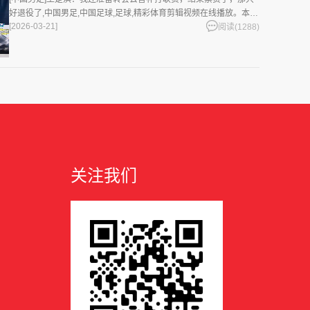
好退役了,中国男足,中国足球,足球,精彩体育剪辑视频在线播放。本站
[2026-03-21]
提供最全的篮球视频足球视频,集锦,录像。
阅读(1288)
关注我们