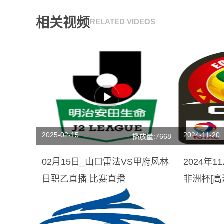
相关视频
RELATED VIDEOS
2025-02-15
2024-11-20
播放量:7668
02月15日_山口雷法VS甲府风林
2024年1
日职乙直播 比赛直播
非洲杯[高