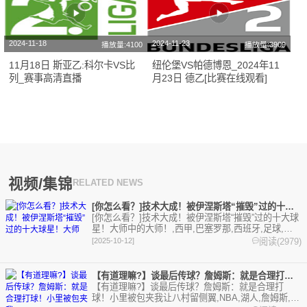
2024-11-18
2024-11-23
播放量:4100
播放量:3909
11月18日 斯亚乙:科尔卡VS比
纽伦堡VS帕德博恩_2024年11
列_赛事高清直播
月23日 德乙[比赛在线观看]
视频/集锦
RELATED NEWS
[你怎么看？]技术大成！被伊涅斯塔“摧毁”过的十大球星！大师
[你怎么看？]技术大成！被伊涅斯塔“摧毁”过的十大球
星！大师中的大师！,西甲,巴塞罗那,西班牙,足球,精
彩体育剪辑视频在线播放。本站提供最全的篮球视频
阅读(2979)
[2025-10-12]
足球视频,集锦,录像。
【有道理嘛?】谈最后传球？詹姆斯：就是合理打球！小里被包夹我
【有道理嘛?】谈最后传球？詹姆斯：就是合理打
球！小里被包夹我让八村留侧翼,NBA,湖人,詹姆斯,篮