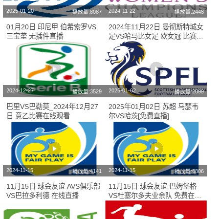
2025-01-20
2024-11-22
播放量:8087
播放量:2448
01月20日 印尼甲 伯希索罗VS
2024年11月22日 曼彻斯特城女
三宝垄 无插件直播
足VS哈马比女足 欧女冠 比赛在
线观看
2024-12-27
2025-01-02
播放量:3529
播放量:2099
巴里VS巴勒莫_2024年12月27
2025年01月02日 苏超 马瑟韦
日 意乙比赛在线观看
尔VS哈茨[免费直播]
2024-11-15
2024-11-15
播放量:4141
播放量:8806
11月15日 球会友谊 AVS俱乐部
11月15日 球会友谊 巴姆堡格
VS巴拉多利德 在线直播
VS杜塞尔多夫业余队 免费在线
高清直播