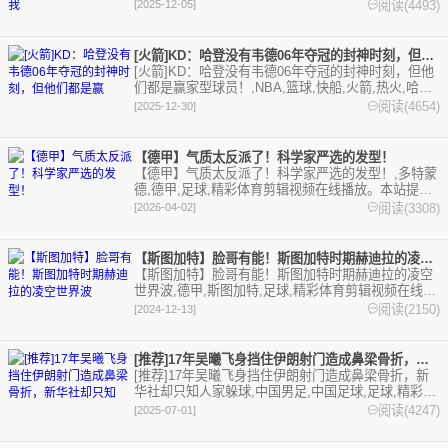
球,精彩体育剪辑视频在线播放。本站提供最全的篮球
阅读(4493)
[2025-12-05]
视频足球视频,集锦,录像。
[火箭]KD：哈登没有韦德06年夺冠的封神时刻，但他们都是赢
[火箭]KD：哈登没有韦德06年夺冠的封神时刻，但他
们都是赢家型球员！,NBA,篮球,快船,火箭,热火,哈登,
杜兰特,韦德,精彩体育剪辑视频在线播放。本站提供
阅读(4654)
[2025-12-30]
最全的篮球视频足球视频,集锦,录像。
【德甲】气质太反派了！科学家严选的发型！
【德甲】气质太反派了！科学家严选的发型！,多特蒙
德,德甲,足球,精彩体育剪辑视频在线播放。本站提供
最全的篮球视频足球视频,集锦,录像。
阅读(3308)
[2026-04-02]
【斯图加特】脸哥有能！斯图加特时期赫迪拉的凌空世界波
【斯图加特】脸哥有能！斯图加特时期赫迪拉的凌空
世界波,德甲,斯图加特,足球,精彩体育剪辑视频在线播
放。本站提供最全的篮球视频足球视频,集锦,录像。
阅读(2150)
[2024-12-13]
[推荐]17年吴曦飞身挡住伊朗射门造成鼻梁骨折，新华社却只知
[推荐]17年吴曦飞身挡住伊朗射门造成鼻梁骨折，新
华社却只知人家躲球,中国男足,中国足球,足球,精彩体
育剪辑视频在线播放。本站提供最全的篮球视频足球
阅读(4247)
[2025-07-01]
视频,集锦,录像。