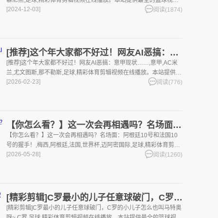
慕尼黑,足球,精彩体育剪辑视频在线播放。本站提供最全的篮球视频
[2024-12-03]
足球视频,集锦,录像。
阅读(1874)
[推荐]这个年大家都不好过！网友AI恶搞：意甲现状……
[推荐]这个年大家都不好过！网友AI恶搞：意甲现状……,意甲,AC米
兰,尤文图斯,那不勒斯,足球,精彩体育剪辑视频在线播放。本站提供最
[2026-02-23]
全的篮球视频足球视频,集锦,录像。
阅读(776)
【你怎么看？】这一次会再相遇吗？名场面：阿根廷10号和法国1
【你怎么看？】这一次会再相遇吗？名场面：阿根廷10号和法国10
号的握手！,梅西,阿根廷,法国,世界杯,迈阿密国际,足球,精彩体育剪辑
[2026-05-28]
视频在线播放。本站提供最全的篮球视频足球视频,集锦,录像。
阅读(1260)
[精彩剪辑]C罗最小的儿子任意球破门，C罗的小儿子怎么也叫马
[精彩剪辑]C罗最小的儿子任意球破门，C罗的小儿子怎么也叫马特奥
呀~,C罗,足球,精彩体育剪辑视频在线播放。本站提供最全的篮球视频