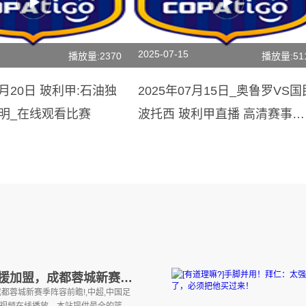
2025-07-15
播放量:2370
播放量:51
4月20日 玻利甲:石油独
2025年07月15日_奥鲁罗VS国
鲁明_在线观看比赛
波托西 玻利甲直播 高清赛事直
播
【视频】官宣八名新援加盟，成都蓉城新赛季阵容前瞻!
都蓉城新赛季阵容前瞻!,中超,中国足