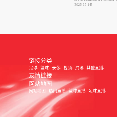
[2025-12-14]
球视频,集锦,录像。
链接分类
足球
篮球
录像
视频
资讯
其他直播
友情链接
网站地图
网站地图
热门直播
篮球直播
足球直播