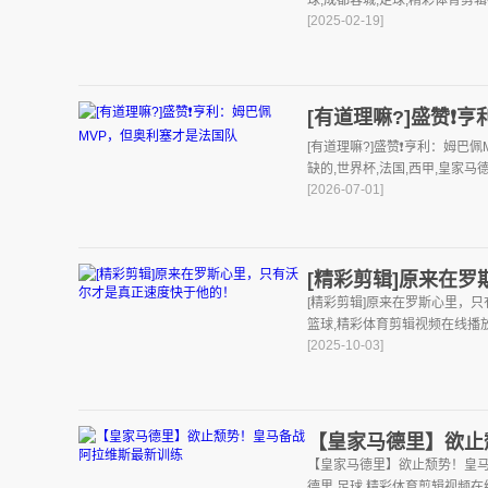
球,成都蓉城,足球,精彩体育
[2025-02-19]
视频足球视频,集锦,录像。
[有道理嘛?]盛赞❗️亨利：姆
缺的,世界杯,法国,西甲,皇家马德
[2026-07-01]
精彩体育剪辑视频在线播放。本
锦,录像。
[精彩剪辑]原来在罗斯心里，只
篮球,精彩体育剪辑视频在线播
[2025-10-03]
频,集锦,录像。
【皇家马德里】欲止颓势！皇马
德里,足球,精彩体育剪辑视频