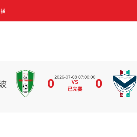
直播
2026-07-08 07:00:00
0
0
VS
波
已完赛