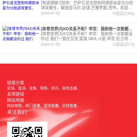
[有道理嘛?]世体：巴萨引进戈登和阿德耶米是为分担
进攻重任，解放亚马尔,足球,巴塞罗那,西甲。欢迎收
藏本站，24小时为你更新最新的足球，篮球体育资
阅读(1365)
[2026-07-23]
讯。
[体育世界]与KD关系不和？申京：我和他一次架都没吵过 我们
[体育世界]与KD关系不和？申京：我和他一次架都没
吵过 我们一直在交流,篮球,NBA,火箭,申京,杜兰特。
欢迎收藏本站，24小时为你更新最新的足球，篮球体
阅读(2579)
[2026-07-23]
育资讯。
链接分类
足球
篮球
录像
视频
资讯
其他直播
友情链接
网站地图
网站地图
热门直播
篮球直播
足球直播
关注我们