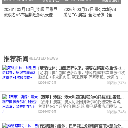
2026-03-13 04:00:00
2026-03-17 04:00:00
播放量:1710
播放量:2914
2026年03月13日_澳超 西悉尼
2026年03月17日 墨尔本城VS
流浪者VS布里斯班狮吼录像_全
悉尼FC 澳超_全场录像【全场
场录像【高清回放】
回放】
推荐新闻
RELATED NEWS
[足球]世体：加盟巴萨以来，德容右脚踝3次重伤+1次膝盖伤+
[足球]世体：加盟巴萨以来，德容右脚踝3次重伤+1次
膝盖伤+多次肌肉伤,足球,西甲,巴塞罗那。欢迎收藏
本站，24小时为你更新最新的足球，篮球体育资讯。
阅读(875)
[2026-07-24]
【西甲】澳媒：澳大利亚国脚沃尔帕托被查出毒驾，禁赛期在3个月
【西甲】澳媒：澳大利亚国脚沃尔帕托被查出毒驾，
禁赛期在3个月至4年间,足球,意甲,萨索洛,国家队,澳
大利亚,英超,西甲,德甲,法甲,五洲。欢迎收藏本站，
阅读(548)
[2026-07-24]
24小时为你更新最新的足球，篮球体育资讯。
[有道理嘛?]世体：巴萨引进戈登和阿德耶米是为分担进攻重任，