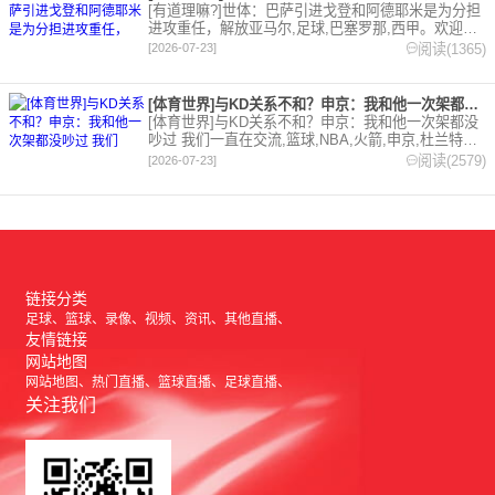
[有道理嘛?]世体：巴萨引进戈登和阿德耶米是为分担
进攻重任，解放亚马尔,足球,巴塞罗那,西甲。欢迎收
藏本站，24小时为你更新最新的足球，篮球体育资
阅读(1365)
[2026-07-23]
讯。
[体育世界]与KD关系不和？申京：我和他一次架都没吵过 我们
[体育世界]与KD关系不和？申京：我和他一次架都没
吵过 我们一直在交流,篮球,NBA,火箭,申京,杜兰特。
欢迎收藏本站，24小时为你更新最新的足球，篮球体
阅读(2579)
[2026-07-23]
育资讯。
链接分类
足球
篮球
录像
视频
资讯
其他直播
友情链接
网站地图
网站地图
热门直播
篮球直播
足球直播
关注我们