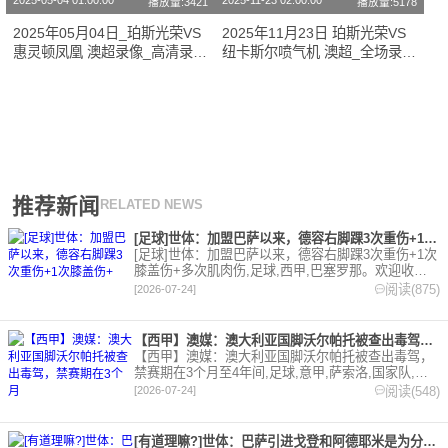
2025-05-04 01:00:00
2025-11-23 02:00:00
播放量:3421
播放量:5178
2025年05月04日_珀斯光荣VS
2025年11月23日 珀斯光荣VS
惠灵顿凤凰 澳超录像_高清录像
纽卡斯尔喷气机 澳超_全场录像
【全场回放】
【视频集锦】
推荐新闻
RELATED NEWS
[足球]世体：加盟巴萨以来，德容右脚踝3次重伤+1次膝盖伤+
[足球]世体：加盟巴萨以来，德容右脚踝3次重伤+1次
膝盖伤+多次肌肉伤,足球,西甲,巴塞罗那。欢迎收藏
本站，24小时为你更新最新的足球，篮球体育资讯。
阅读(875)
[2026-07-24]
【西甲】澳媒：澳大利亚国脚沃尔帕托被查出毒驾，禁赛期在3个月
【西甲】澳媒：澳大利亚国脚沃尔帕托被查出毒驾，
禁赛期在3个月至4年间,足球,意甲,萨索洛,国家队,澳
大利亚,英超,西甲,德甲,法甲,五洲。欢迎收藏本站，
阅读(548)
[2026-07-24]
24小时为你更新最新的足球，篮球体育资讯。
[有道理嘛?]世体：巴萨引进戈登和阿德耶米是为分担进攻重任，