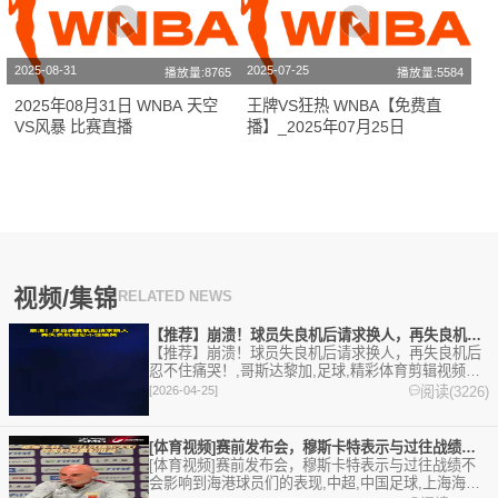
2025-08-31
2025-07-25
播放量:8765
播放量:5584
2025年08月31日 WNBA 天空
王牌VS狂热 WNBA【免费直
VS风暴 比赛直播
播】_2025年07月25日
视频/集锦
RELATED NEWS
【推荐】崩溃！球员失良机后请求换人，再失良机后忍不住痛哭！
【推荐】崩溃！球员失良机后请求换人，再失良机后
忍不住痛哭！,哥斯达黎加,足球,精彩体育剪辑视频在
线播放。本站提供最全的篮球视频足球视频,集锦,录
阅读(3226)
[2026-04-25]
像。
[体育视频]赛前发布会，穆斯卡特表示与过往战绩不会影响到海港
[体育视频]赛前发布会，穆斯卡特表示与过往战绩不
会影响到海港球员们的表现,中超,中国足球,上海海港,