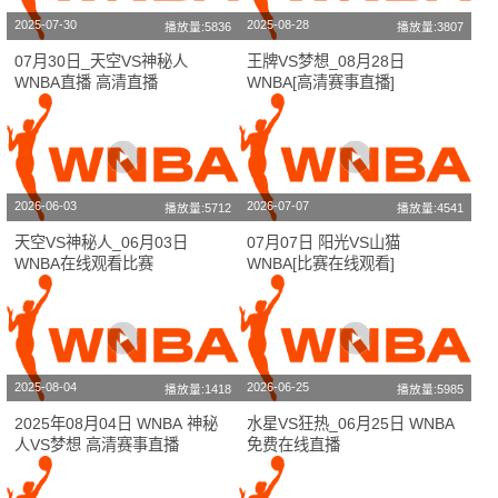
2025-07-30
2025-08-28
播放量:5836
播放量:3807
07月30日_天空VS神秘人
王牌VS梦想_08月28日
WNBA直播 高清直播
WNBA[高清赛事直播]
2026-06-03
2026-07-07
播放量:5712
播放量:4541
天空VS神秘人_06月03日
07月07日 阳光VS山猫
WNBA在线观看比赛
WNBA[比赛在线观看]
2025-08-04
2026-06-25
播放量:1418
播放量:5985
2025年08月04日 WNBA 神秘
水星VS狂热_06月25日 WNBA
人VS梦想 高清赛事直播
免费在线直播