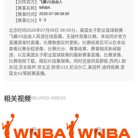
【对阵双方】
飞翼VS自由人
【赛事名称】
WNBA
【赛事时间】
2026-07-08 08:00
【赛事比分】
0 : 0
北京时间2026年07月08日 08:00分，美国女子职业篮球联赛 :
飞翼VS自由人高清在线直播，无插件观看比赛。本站同步官方
直播源准时直播，比赛数据实时更新。比赛结束后可以在本站
查看比赛全程录像、比赛比分、赛事结果、赛事相关新闻报
道，以及美国女子职业篮球联赛的最新赛事直播，比赛录像，
比赛视频下载，精彩片段集锦等。同时还提供英郡联,西丙1,欧
女冠,苏女联杯,世五足,欧青U19,尼泊尔乙,美冠杯,迪拜挑赛,意
篮女A2等联赛直播。
相关视频
RELATED VIDEOS